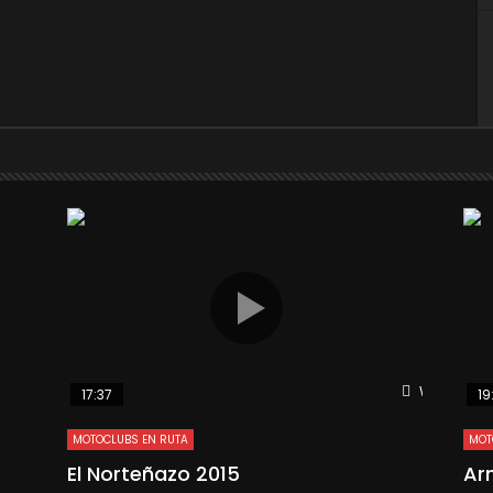
Watch Late
17:37
19
MOTOCLUBS EN RUTA
MOT
El Norteñazo 2015
Ar