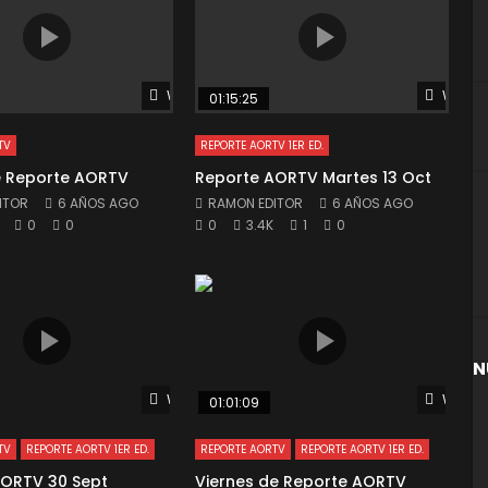
Watch Later
Watch 
01:15:25
TV
REPORTE AORTV 1ER ED.
e Reporte AORTV
Reporte AORTV Martes 13 Oct
ITOR
6 AÑOS AGO
RAMON EDITOR
6 AÑOS AGO
0
0
0
3.4K
1
0
N
Watch Later
Watch 
01:01:09
TV
REPORTE AORTV 1ER ED.
REPORTE AORTV
REPORTE AORTV 1ER ED.
AORTV 30 Sept
Viernes de Reporte AORTV