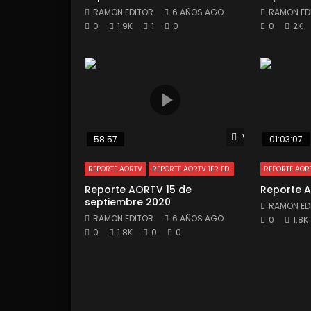
RAMON EDITOR
6 AÑOS AGO
RAMON ED
0
1.9K
1
0
0
2K
Watch Later
58:57
01:03:07
REPORTE AORTV
REPORTE AORTV 1ER ED.
REPORTE AOR
Reporte AORTV 15 de
Reporte A
septiembre 2020
RAMON ED
RAMON EDITOR
6 AÑOS AGO
0
1.8K
0
1.8K
0
0