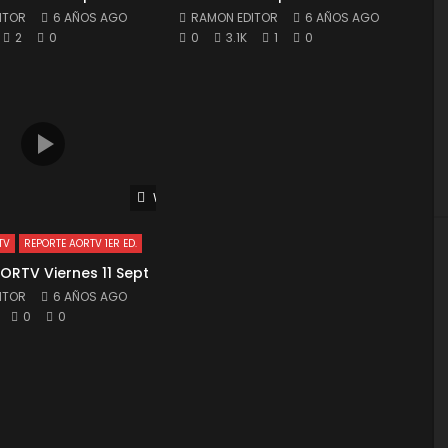
ITOR
6 AÑOS AGO
RAMON EDITOR
6 AÑOS AGO
2
0
0
3.1K
1
0
Watch Later
TV
REPORTE AORTV 1ER ED.
ORTV Viernes 11 Sept
ITOR
6 AÑOS AGO
0
0