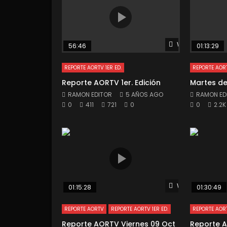
Watch Later
56:46
01:13:29
REPORTE AORTV 1ER ED.
REPORTE AOR
Reporte AORTV 1er. Edición
Martes d
RAMON EDITOR
5 AÑOS AGO
RAMON ED
0
411
721
0
0
2.2K
Watch Later
01:15:28
01:30:49
REPORTE AORTV
REPORTE AORTV 1ER ED.
REPORTE AOR
Reporte AORTV Viernes 09 Oct
Reporte 