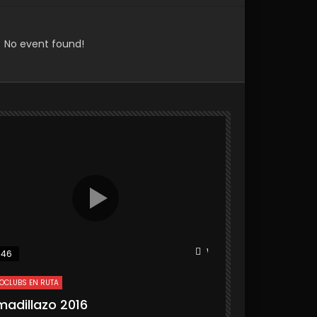
No event found!
r
Watch Later
:46
25:31
OCLUBS EN RUTA
MOTOCLUBS EN RUTA
madillazo 2016
Armadillazo 