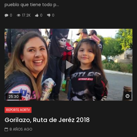
pueblo que tiene todo p...
0
17.2K
0
0
Wa
25:30
REPORTE AORTV
Gorilazo, Ruta de Jeréz 2018
8 AÑOS AGO