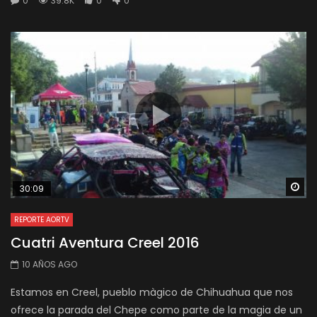
0
39.8K
0
0
Wa
30:09
REPORTE AORTV
Cuatri Aventura Creel 2016
10 AÑOS AGO
Estamos en Creel, pueblo màgico de Chihuahua que nos
ofrece la parada del Chepe como parte de la magia de un