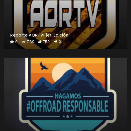
Reporte AORTV! 1er. Edición
0
7.3K
759
0