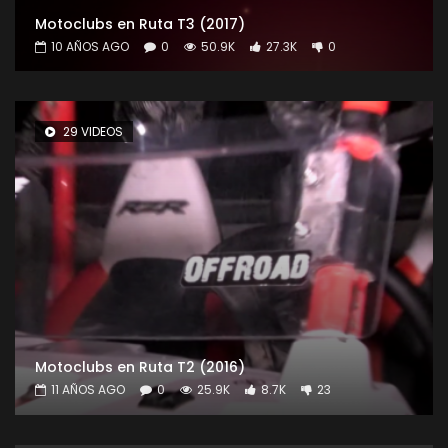
Motoclubs en Ruta T3 (2017)
10 AÑOS AGO
0
50.9K
27.3K
0
29 VIDEOS
Motoclubs en Ruta T2 (2016)
11 AÑOS AGO
0
25.9K
8.7K
23