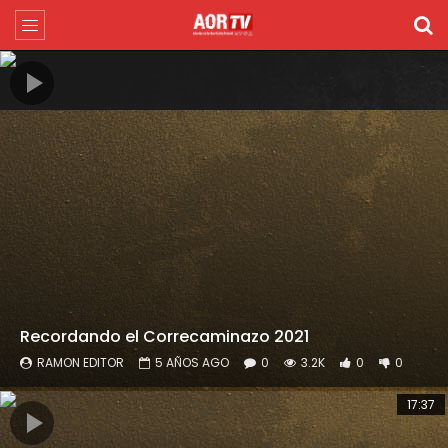
Recordando el Correcaminazo 2021
RAMON EDITOR
5 AÑOS AGO
0
3.2K
0
0
17:37