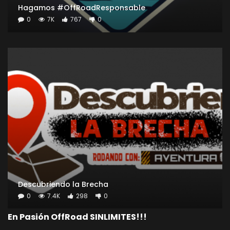
Hagamos #OffRoadResponsable
0
7K
767
0
Descubriendo la Brecha
0
7.4K
298
0
En Pasión OffRoad SINLIMITES!!!