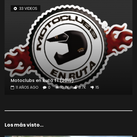
33 VIDEOS
Motoclubs en Ruta T1 (2015)
11 AÑOS AGO
0
10.7K
3.7K
15
Los más visto...