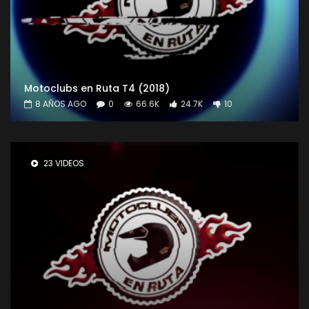
Motoclubs en Ruta T4 (2018)
8 AÑOS AGO
0
66.6K
24.7K
10
23 VIDEOS