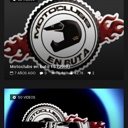
Motoclubs en Ruta T5 (2019)
7 AÑOS AGO
0
78.4K
42.7K
2
50 VIDEOS