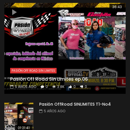
36:43
PASIÓN OFF ROAD SIN LIMITES
Pasión Off Road Sin Limites ep.06
5 AÑOS AGO
0
3.8K
0
0
Pasión OffRoad SINLIMITES T1-No4
5 AÑOS AGO
01:21:41