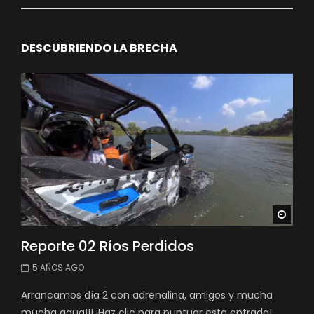
DESCUBRIENDO LA BRECHA
Watc
Reporte 02 Ríos Perdidos
5 AÑOS AGO
Arrancamos día 2 con adrenalina, amigos y mucha
mucha agua!!! ¡Haz clic para puntuar esta entrada!