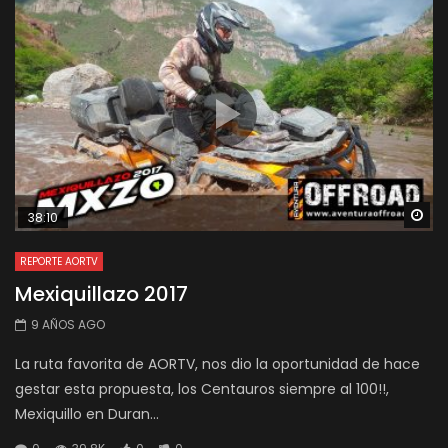
Wa
38:10
REPORTE AORTV
Mexiquillazo 2017
9 AÑOS AGO
La ruta favorita de AORTV, nos dio la oportunidad de hace
gestar esta propuesta, los Centauros siempre al 100!!,
Mexiquillo en Duran...