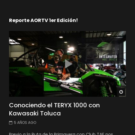
Reporte AORTV 1er Edición!
Watc
Conociendo el TERYX 1000 con
Kawasaki Toluca
5 AÑOS AGO
Previo a la Ruta de la Primavera con Club TAE nos