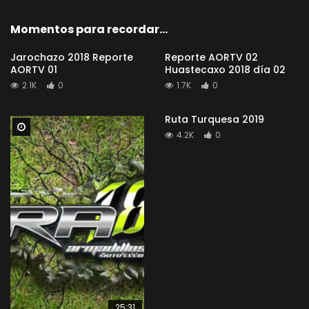
Momentos para recordar...
Jarochazo 2018 Reporte
Reporte AORTV 02
AORTV 01
Huastecaxo 2018 día 02
2.1K
0
1.7K
0
Ruta Turquesa 2019
Watch Later
4.2K
0
25:31