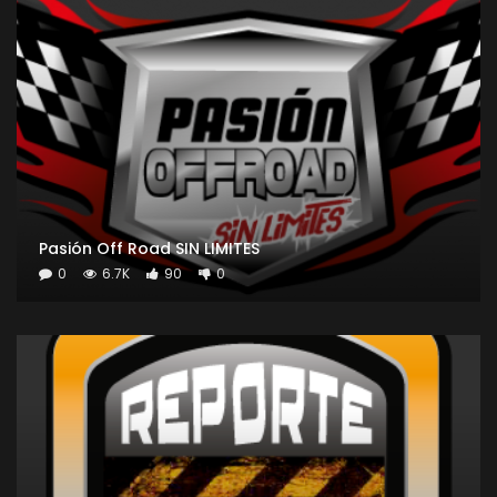
Pasión Off Road SIN LIMITES
0
6.7K
90
0