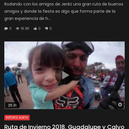
Rodando con los amigos de Jeréz una gran ruta de buenos
amigos y donde la fiesta es algo que forma parte de la
gran experiencia de h...
0
16.9K
0
0
Wa
25:31
REPORTE AORTV
Ruta de Invierno 2018, Guadalupe y Calvo