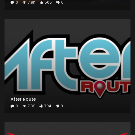
0
7.9K
505
0
After Route
0
7.3K
704
0