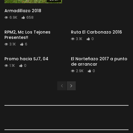
Armadillazo 2018
6.9K
658
RPM2, Mc Los Tejones
Ruta El Carbonazo 2016
Presentes!!
3.1K
0
3.1K
6
Promo hacia SJ7, 04
El Norteñazo 2017 a punto
de arrancar
1.1K
0
2.9K
0