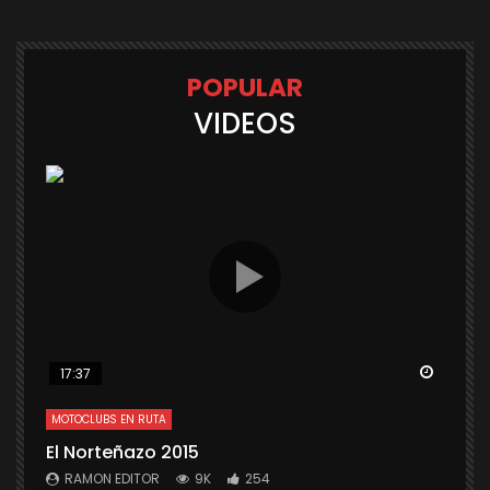
POPULAR
VIDEOS
Watch 
17:37
MOTOCLUBS EN RUTA
El Norteñazo 2015
RAMON EDITOR
9K
254