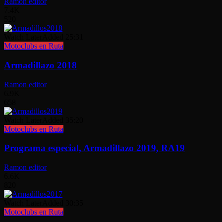
Ramon editor
7.4K
520
Watch Later
Added
25:31
Motoclubs en Ruta
Armadillazo 2018
Ramon editor
6.9K
658
Watch Later
Added
35:20
Motoclubs en Ruta
Programa especial, Armadillazo 2019, RA19
Ramon editor
6.6K
820
Watch Later
Added
30:35
Motoclubs en Ruta