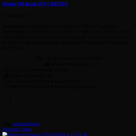
Pasión Off Road SIN LIMITES
0
Subscribers
Analizamos rápidamente el avance del SARR en Argentina,
Presentamos el Sierra Enduro en MTY y platicamos un poco con el
piloto de Rally´s Jorge Cano y con Santiago Creel de la Escudería
de Monkey Business y con la 1er fecha del Enduro en Morelia el
Race Day.
¡Haz clic para puntuar esta entrada!
(Votos:
0
Promedio:
0
)
¡Haz clic para puntuar esta entrada!
(Votos:
0
Promedio:
0
)
I Like This
Unlike
0
Please Login to Vote
I Dislike This
Un-Dislike
0
Please Login to Vote
Tags
pasionoffroad
Previous Video