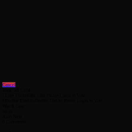
Cancel
Turn Off Light
I Like This
Unlike
Like
Please Login to Vote
I Dislike This
Un-Dislike
Dislike
Please Login to Vote
Watch Later
Share
Auto Next
0 Comments