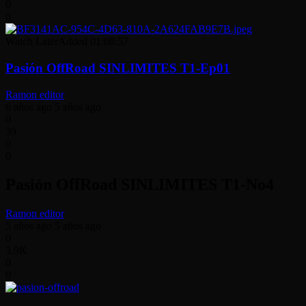
0
0
Watch Later
Added
01:08:57
Pasión OffRoad SINLIMITES T1-Ep01
Ramon editor
6 años ago
5 años ago
0
39
0
0
Pasión OffRoad SINLIMITES T1-No4
Ramon editor
5 años ago
5 años ago
0
3.9K
0
0