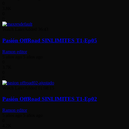
0
3.8K
0
0
Watch Later
Added
36:43
Pasión OffRoad SINLIMITES T1-Ep05
Ramon editor
5 años ago
5 años ago
0
3.7K
0
0
Watch Later
Added
01:08:15
Pasión OffRoad SINLIMITES T1-Ep02
Ramon editor
5 años ago
5 años ago
0
4.2K