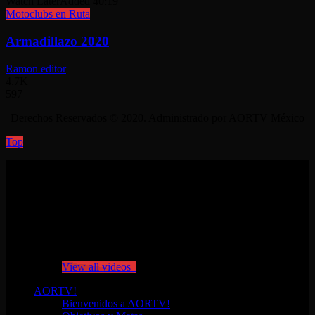
Watch Later
Added
40:19
Motoclubs en Ruta
Armadillazo 2020
Ramon editor
4.7K
597
Derechos Reservados © 2020. Administrado por AORTV México
Top
No videos yet!
Click on "Watch later" to put videos here
View all videos
AORTV!
Bienvenidos a AORTV!