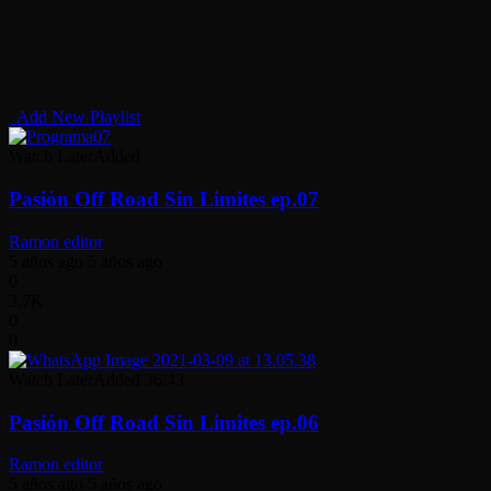
Add New Playlist
Watch Later
Added
Pasión Off Road Sin Limites ep.07
Ramon editor
5 años ago
5 años ago
0
3.7K
0
0
Watch Later
Added
36:43
Pasión Off Road Sin Limites ep.06
Ramon editor
5 años ago
5 años ago