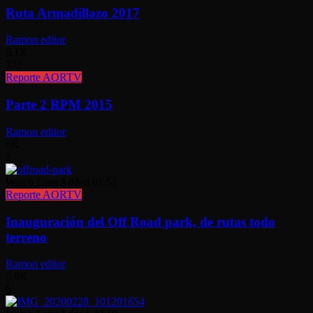
Ruta Armadillazo 2017
Ramon editor
6.1K
732
Reporte AORTV
Parte 2 RPM 2015
Ramon editor
6K
2
Watch Later
Added
01:51
Reporte AORTV
Inauguración del Off Road park, de rutas todo
terreno
Ramon editor
5.9K
6