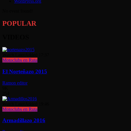
WordPress.org
No event found!
POPULAR
VIDEOS
Watch Later
Added
17:37
Motoclubs en Ruta
El Norteñazo 2015
Ramon editor
9K
254
Watch Later
Added
19:46
Motoclubs en Ruta
Armadillazo 2016