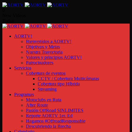
0
New Videos
Today
AORTV!
Bienvenidos a AORTV!
Objetivos y Metas
Nuestra Trayectoria
Valores y principios AORTV!
Patrocinadores
Servicios
Cobertura de eventos
CCTV / Cobertura Multicámaras
Cobertura tipo Híbrida
Streaming
Programas
Motoclubs en Ruta
After Route
Pasión OffRoad SINLIMITES
Reporte AORTV 1er. Ed
Hagamos #OffroadResponsable
Descubriendo la Brecha
Calendario