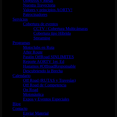
Objetivos y Metas
Nuestra Trayectoria
Valores y principios AORTV!
Patrocinadores
Servicios
Cobertura de eventos
CCTV / Cobertura Multicámaras
Cobertura tipo Híbrida
Streaming
Programas
Motoclubs en Ruta
After Route
Pasión OffRoad SINLIMITES
Reporte AORTV 1er. Ed
Hagamos #OffroadResponsable
Descubriendo la Brecha
Calendario
Off Road (RUTAS y Travesías)
Off Road de Competencia
On Road
Motonáutica
Expos y Eventos Especiales
Blog
Contacto
Enviar Material