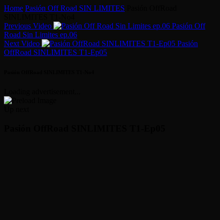
Home
Pasión Off Road SIN LIMITES
Pasión OffRoad
SINLIMITES T1-No4
Previous Video
Pasión Off
Road Sin Limites ep.06
Next Video
Pasión
OffRoad SINLIMITES T1-Ep05
Pasión OffRoad SINLIMITES T1-No4
Loading advertisement...
Up next
Pasión OffRoad SINLIMITES T1-Ep05