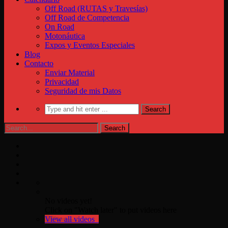
Off Road (RUTAS y Travesías)
Off Road de Competencia
On Road
Motonáutica
Expos y Eventos Especiales
Blog
Contacto
Enviar Material
Privacidad
Seguridad de mis Datos
No videos yet!
Click on "Watch later" to put videos here
View all videos