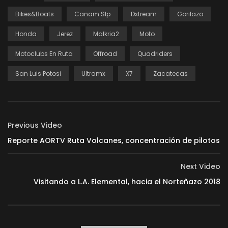
Bikes&Boats
Canam Slp
Dxtream
Gorilazo
Honda
Jerez
Malkria2
Moto
Motoclubs En Ruta
Offroad
Quadriders
San Luis Potosi
Ultramx
X7
Zacatecas
Previous Video
Reporte AORTV Ruta Volcanes, concentración de pilotos
Next Video
Visitando a L.A. Elemental, hacia el Norteñazo 2018