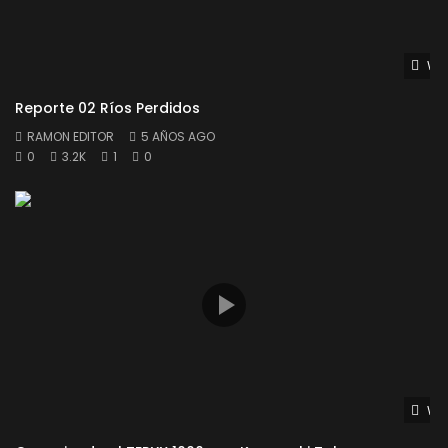
Wat
Reporte 02 Ríos Perdidos
RAMON EDITOR
5 AÑOS AGO
0
3.2K
1
0
Wat