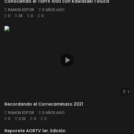
Conociendo el TERYX 1000 con Kawasaki Toluca
RAMON EDITOR
5 AÑOS AGO
0
3K
0
0
Wat
Recordando el Correcaminazo 2021
RAMON EDITOR
5 AÑOS AGO
0
3.2K
0
0
Reporete AORTV 1er. Edición