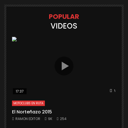
POPULAR
VIDEOS
Watch L
17:37
MOTOCLUBS EN RUTA
El Norteñazo 2015
RAMON EDITOR
9K
254