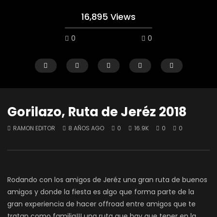
16,895 Views
0
0
Gorilazo, Ruta de Jeréz 2018
RAMON EDITOR
8 AÑOS AGO
0
16.9K
0
0
Watch Later
Reporte 02 Ríos Perdidos
Conociendo el TERYX
Kawasaki Toluca
RAMON EDITOR
5 AÑOS AGO
Rodando con los amigos de Jeréz una gran ruta de buenos
RAMON EDITOR
5 AÑ
0
3.2K
1
0
0
3K
0
0
amigos y donde la fiesta es algo que forma parte de la
gran experiencia de hacer offroad entre amigos que te
tratan como familia!!! una ruta que hay que tener en la