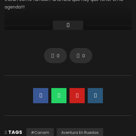
agenda!!!
¡Haz clic para puntuar esta entrada!
(Votos:
0
Promedio:
0
)
¡Haz clic para puntuar esta entrada!
0
0
(Votos:
0
Promedio:
0
)
TAGS
#Canam
Aventura En Ruedas