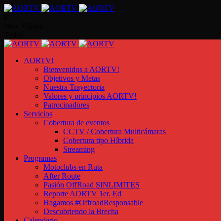
0
New Videos
Today
AORTV!
Bienvenidos a AORTV!
Objetivos y Metas
Nuestra Trayectoria
Valores y principios AORTV!
Patrocinadores
Servicios
Cobertura de eventos
CCTV / Cobertura Multicámaras
Cobertura tipo Híbrida
Streaming
Programas
Motoclubs en Ruta
After Route
Pasión OffRoad SINLIMITES
Reporte AORTV 1er. Ed
Hagamos #OffroadResponsable
Descubriendo la Brecha
Calendario