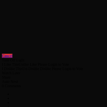
Cancel
Turn Off Light
I Like This
Unlike
Like
Please Login to Vote
I Dislike This
Un-Dislike
Dislike
Please Login to Vote
Watch Later
Share
Auto Next
0 Comments