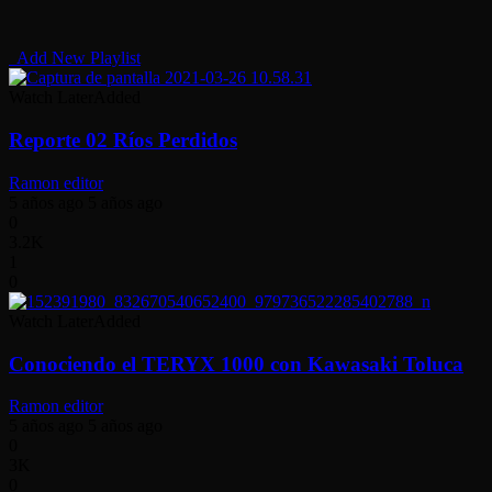
Add New Playlist
Watch Later
Added
Reporte 02 Ríos Perdidos
Ramon editor
5 años ago
5 años ago
0
3.2K
1
0
Watch Later
Added
Conociendo el TERYX 1000 con Kawasaki Toluca
Ramon editor
5 años ago
5 años ago
0
3K
0