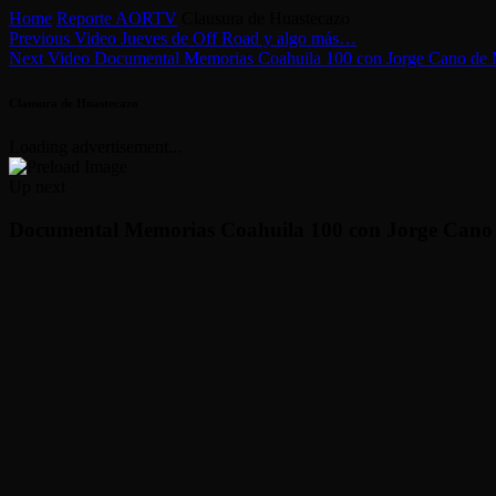
Home
Reporte AORTV
Clausura de Huastecazo
Previous Video
Jueves de Off Road y algo más…
Next Video
Documental Memorias Coahuila 100 con Jorge Cano de
Clausura de Huastecazo
Loading advertisement...
Up next
Documental Memorias Coahuila 100 con Jorge Cano