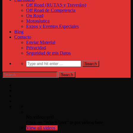
Off Road (RUTAS y Travesías)
Off Road de Competencia
On Road
Motonáutica
Expos y Eventos Especiales
Blog
Contacto
Enviar Material
Privacidad
Seguridad de mis Datos
No videos yet!
Click on "Watch later" to put videos here
View all videos