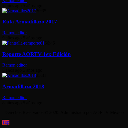
Ramon editor
7 años ago
5 años ago
30:35
Ruta Armadillazo 2017
Ramon editor
9 años ago
5 años ago
56:46
Reporte AORTV 1er. Edición
Ramon editor
5 años ago
5 años ago
25:31
Armadillazo 2018
Ramon editor
8 años ago
5 años ago
Derechos Reservados © 2020. Administrado por AORTV México
Top