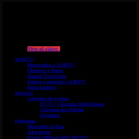
No videos yet!
Click on "Watch later" to put videos here
View all videos
AORTV!
Bienvenidos a AORTV!
Objetivos y Metas
Nuestra Trayectoria
Valores y principios AORTV!
Patrocinadores
Servicios
Cobertura de eventos
CCTV / Cobertura Multicámaras
Cobertura tipo Híbrida
Streaming
Programas
Motoclubs en Ruta
After Route
Pasión OffRoad SINLIMITES