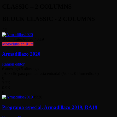
CLASSIC – 2 COLUMNS
BLOCK CLASSIC - 2 COLUMNS
All
Watch Later
Added
40:19
Motoclubs en Ruta
Armadillazo 2020
Ramon editor
6 años ago
5 años ago
¡Haz clic para puntuar esta entrada! (Votos: 0 Promedio: 0)
0
3.2K
0.9K
0
35:20
Programa especial, Armadillazo 2019, RA19