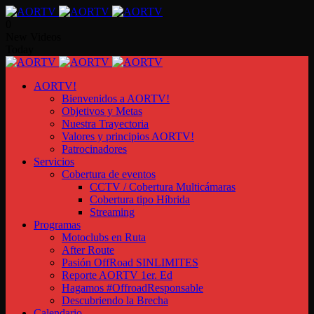
0
New Videos
Today
AORTV!
Bienvenidos a AORTV!
Objetivos y Metas
Nuestra Trayectoria
Valores y principios AORTV!
Patrocinadores
Servicios
Cobertura de eventos
CCTV / Cobertura Multicámaras
Cobertura tipo Híbrida
Streaming
Programas
Motoclubs en Ruta
After Route
Pasión OffRoad SINLIMITES
Reporte AORTV 1er. Ed
Hagamos #OffroadResponsable
Descubriendo la Brecha
Calendario