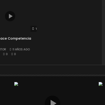
Watch Later
 Race Competencia
ITOR
11 AÑOS AGO
0
0