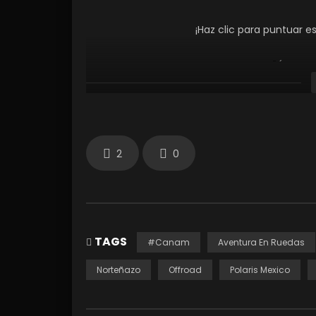
¡Haz clic para puntuar e
¡Haz clic para puntuar esta entrada!
(Votos:
2
0
TAGS
#Canam
Aventura En Ruedas
Norteñazo
Offroad
Polaris Mexico