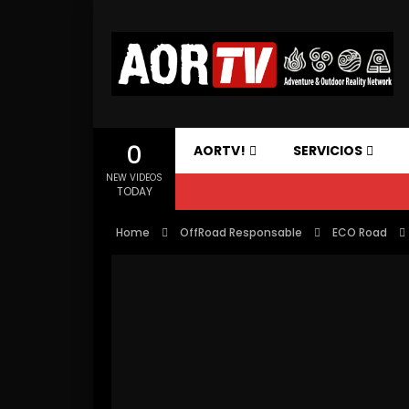
0
AORTV!
SERVICIOS
NEW VIDEOS
TODAY
Home
OffRoad Responsable
ECO Road