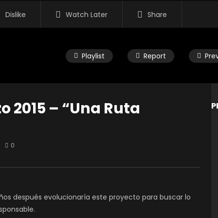
Dislike
Watch Later
Share
Playlist
Report
Pre
o 2015 – “Una Ruta
P
Watch Later
0
un Race Competencia 4×4
 EDITOR
11 AÑOS AGO
2.2K
0
0
años después evolucionaría este proyecto para buscar lo
sponsable.