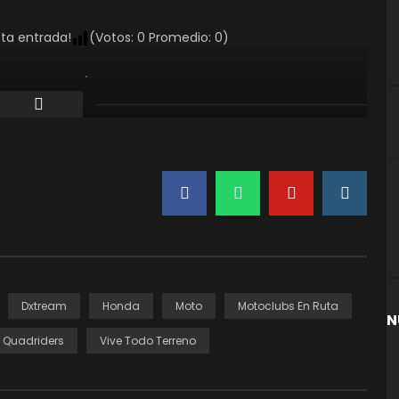
sta entrada!
(Votos:
0
Promedio:
0
)
0
Promedio:
0
)
Dxtream
Honda
Moto
Motoclubs En Ruta
N
Quadriders
Vive Todo Terreno