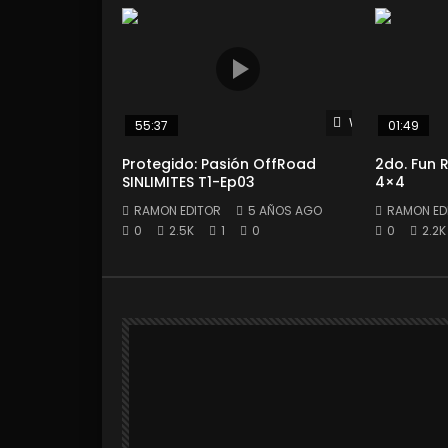
Watch Later
55:37
01:49
Protegido: Pasión OffRoad
2do. Fun
SINLIMITES T1-Ep03
4×4
RAMON EDITOR
5 AÑOS AGO
RAMON ED
0
2.5K
1
0
0
2.2K