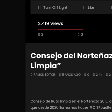
Turn Off Light
Like
2,419 Views
2
0
Consejo del Norteñaz
Limpia”
Watch Later
55:37
01:49
RAMON EDITOR
11 AÑOS AGO
0
2.4K
2
Protegido: Pasión OffRoad
2do. F
SINLIMITES T1-Ep03
RAMON
RAMON EDITOR
5 AÑOS AGO
0
0
2.5K
1
0
Consejo de Ruta limpia en el Norteñazo 2015, 
que desde 2020 llamamos hacer #OffRoadRe