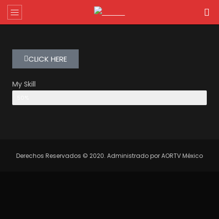
CLICK HERE
My Skill
Web Designer
50%
Derechos Reservados © 2020. Administrado por AORTV México