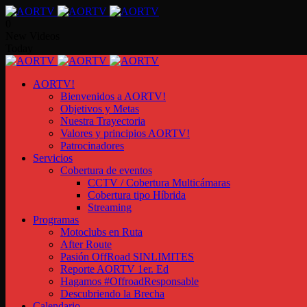
0
New Videos
Today
AORTV!
Bienvenidos a AORTV!
Objetivos y Metas
Nuestra Trayectoria
Valores y principios AORTV!
Patrocinadores
Servicios
Cobertura de eventos
CCTV / Cobertura Multicámaras
Cobertura tipo Híbrida
Streaming
Programas
Motoclubs en Ruta
After Route
Pasión OffRoad SINLIMITES
Reporte AORTV 1er. Ed
Hagamos #OffroadResponsable
Descubriendo la Brecha
Calendario