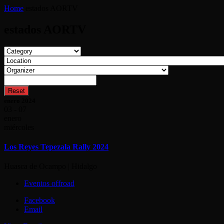
Home
estados AORTV
estados AORTV
Reset
enero 2024
03 - 07
enero
miércoles
Los Reyes Tepezala Rally 2024
Huasca de Ocampo | Hidalgo
Eventos offroad
Facebook
Email