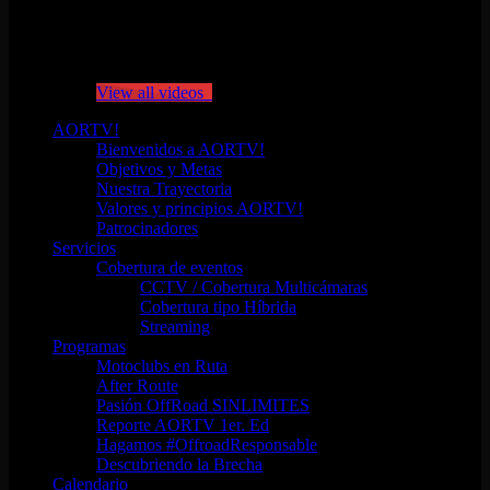
No videos yet!
Click on "Watch later" to put videos here
View all videos
AORTV!
Bienvenidos a AORTV!
Objetivos y Metas
Nuestra Trayectoria
Valores y principios AORTV!
Patrocinadores
Servicios
Cobertura de eventos
CCTV / Cobertura Multicámaras
Cobertura tipo Híbrida
Streaming
Programas
Motoclubs en Ruta
After Route
Pasión OffRoad SINLIMITES
Reporte AORTV 1er. Ed
Hagamos #OffroadResponsable
Descubriendo la Brecha
Calendario