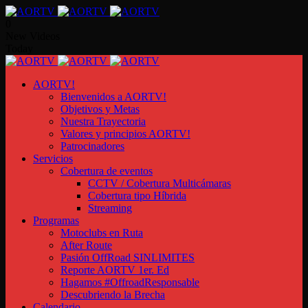
0
New Videos
Today
AORTV!
Bienvenidos a AORTV!
Objetivos y Metas
Nuestra Trayectoria
Valores y principios AORTV!
Patrocinadores
Servicios
Cobertura de eventos
CCTV / Cobertura Multicámaras
Cobertura tipo Híbrida
Streaming
Programas
Motoclubs en Ruta
After Route
Pasión OffRoad SINLIMITES
Reporte AORTV 1er. Ed
Hagamos #OffroadResponsable
Descubriendo la Brecha
Calendario