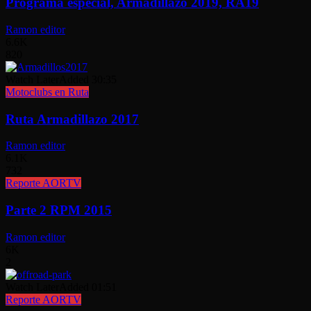
Programa especial, Armadillazo 2019, RA19
Ramon editor
6.6K
820
Watch Later
Added
30:35
Motoclubs en Ruta
Ruta Armadillazo 2017
Ramon editor
6.1K
732
Reporte AORTV
Parte 2 RPM 2015
Ramon editor
6K
2
Watch Later
Added
01:51
Reporte AORTV