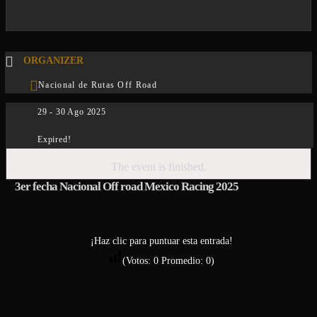
ORGANIZER
Nacional de Rutas Off Road
29 - 30 Ago 2025
Expired!
The event is finished.
3er fecha Nacional Off road Mexico Racing 2025
¡Haz clic para puntuar esta entrada!
(Votos:
0
Promedio:
0
)