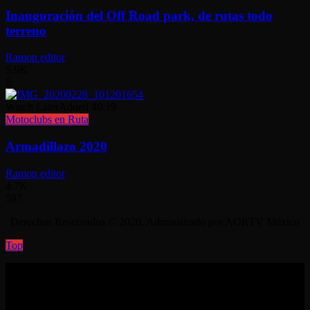
Inauguración del Off Road park, de rutas todo
terreno
Ramon editor
5.9K
6
Watch Later
Added
40:19
Motoclubs en Ruta
Armadillazo 2020
Ramon editor
4.7K
597
Derechos Reservados © 2020. Administrado por AORTV México
Top