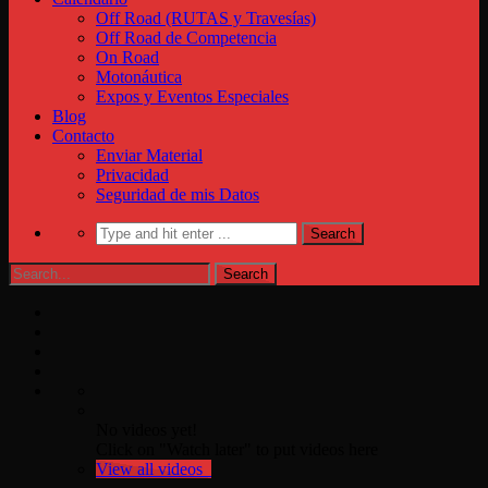
Off Road (RUTAS y Travesías)
Off Road de Competencia
On Road
Motonáutica
Expos y Eventos Especiales
Blog
Contacto
Enviar Material
Privacidad
Seguridad de mis Datos
No videos yet!
Click on "Watch later" to put videos here
View all videos