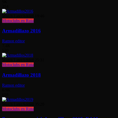
9K
254
Watch Later
Added
19:46
Motoclubs en Ruta
Armadillazo 2016
Ramon editor
7.4K
520
Watch Later
Added
25:31
Motoclubs en Ruta
Armadillazo 2018
Ramon editor
6.9K
658
Watch Later
Added
35:20
Motoclubs en Ruta