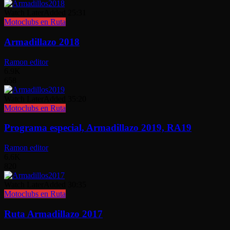
Watch Later
Added
25:31
Motoclubs en Ruta
Armadillazo 2018
Ramon editor
6.9K
658
Watch Later
Added
35:20
Motoclubs en Ruta
Programa especial, Armadillazo 2019, RA19
Ramon editor
6.6K
820
Watch Later
Added
30:35
Motoclubs en Ruta
Ruta Armadillazo 2017