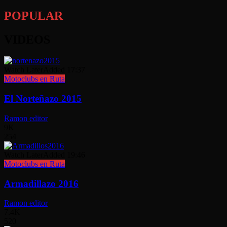
POPULAR
VIDEOS
Watch Later
Added
17:37
Motoclubs en Ruta
El Norteñazo 2015
Ramon editor
9K
254
Watch Later
Added
19:46
Motoclubs en Ruta
Armadillazo 2016
Ramon editor
7.4K
520