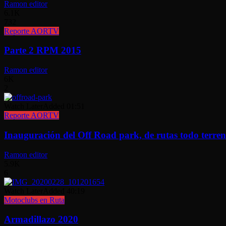
Ramon editor
6.1K
732
Reporte AORTV
Parte 2 RPM 2015
Ramon editor
6K
2
Watch Later
Added
01:51
Reporte AORTV
Inauguración del Off Road park, de rutas todo terre
Ramon editor
5.9K
6
Watch Later
Added
40:19
Motoclubs en Ruta
Armadillazo 2020