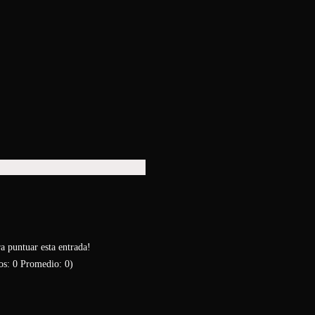
ra puntuar esta entrada!
os:
0
Promedio:
0
)