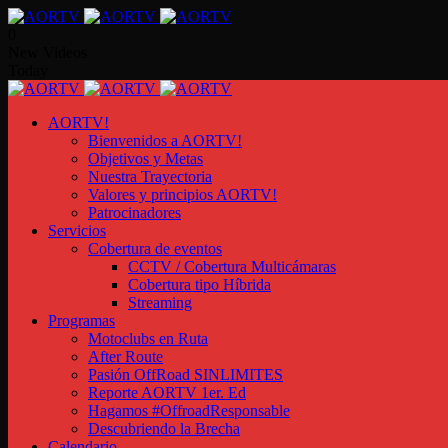
0
New Videos
Today
AORTV!
Bienvenidos a AORTV!
Objetivos y Metas
Nuestra Trayectoria
Valores y principios AORTV!
Patrocinadores
Servicios
Cobertura de eventos
CCTV / Cobertura Multicámaras
Cobertura tipo Híbrida
Streaming
Programas
Motoclubs en Ruta
After Route
Pasión OffRoad SINLIMITES
Reporte AORTV 1er. Ed
Hagamos #OffroadResponsable
Descubriendo la Brecha
Calendario