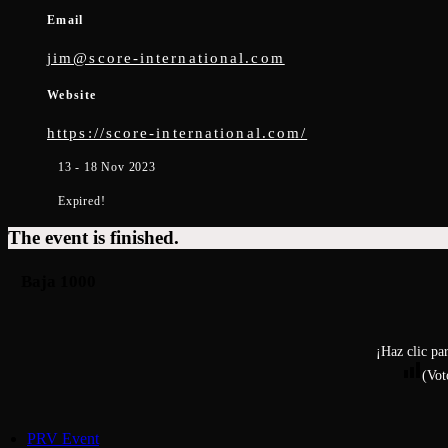
Email
jim@score-international.com
Website
https://score-international.com/
13 - 18 Nov 2023
Expired!
The event is finished.
Baja 1000
¡Haz clic pa
(Vot
PRV Event