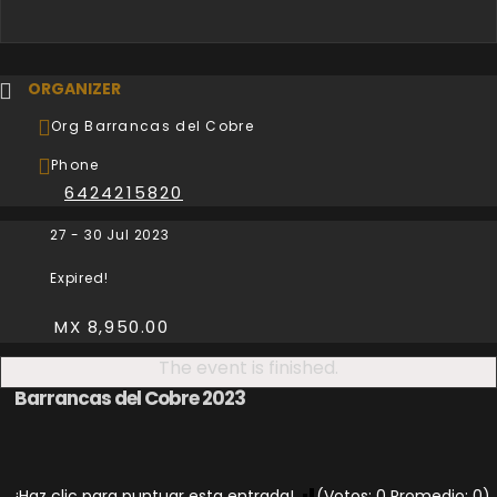
ORGANIZER
Org Barrancas del Cobre
Phone
6424215820
27 - 30 Jul 2023
Expired!
MX 8,950.00
The event is finished.
Barrancas del Cobre 2023
¡Haz clic para puntuar esta entrada!
(Votos:
0
Promedio:
0
)