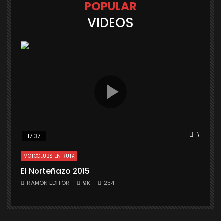
POPULAR
VIDEOS
Watch L
17:37
MOTOCLUBS EN RUTA
El Norteñazo 2015
RAMON EDITOR
9K
254