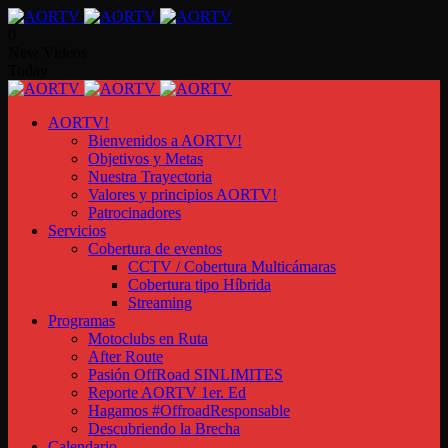
0
New Videos
Today
AORTV!
Bienvenidos a AORTV!
Objetivos y Metas
Nuestra Trayectoria
Valores y principios AORTV!
Patrocinadores
Servicios
Cobertura de eventos
CCTV / Cobertura Multicámaras
Cobertura tipo Híbrida
Streaming
Programas
Motoclubs en Ruta
After Route
Pasión OffRoad SINLIMITES
Reporte AORTV 1er. Ed
Hagamos #OffroadResponsable
Descubriendo la Brecha
Calendario