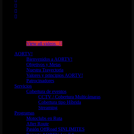
No videos yet!
Click on "Watch later" to put videos here
View all videos
AORTV!
Bienvenidos a AORTV!
Objetivos y Metas
Nuestra Trayectoria
Valores y principios AORTV!
Patrocinadores
Servicios
Cobertura de eventos
CCTV / Cobertura Multicámaras
Cobertura tipo Híbrida
Streaming
Programas
Motoclubs en Ruta
After Route
Pasión OffRoad SINLIMITES