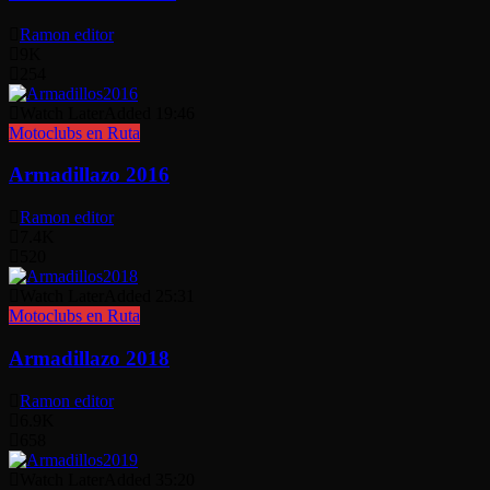
Ramon editor
9K
254
Watch Later
Added
19:46
Motoclubs en Ruta
Armadillazo 2016
Ramon editor
7.4K
520
Watch Later
Added
25:31
Motoclubs en Ruta
Armadillazo 2018
Ramon editor
6.9K
658
Watch Later
Added
35:20