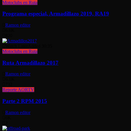
Motoclubs en Ruta
Programa especial, Armadillazo 2019, RA19
Ramon editor
6.6K
820
Watch Later
Added
30:35
Motoclubs en Ruta
Ruta Armadillazo 2017
Ramon editor
6.1K
732
Reporte AORTV
Parte 2 RPM 2015
Ramon editor
6K
2