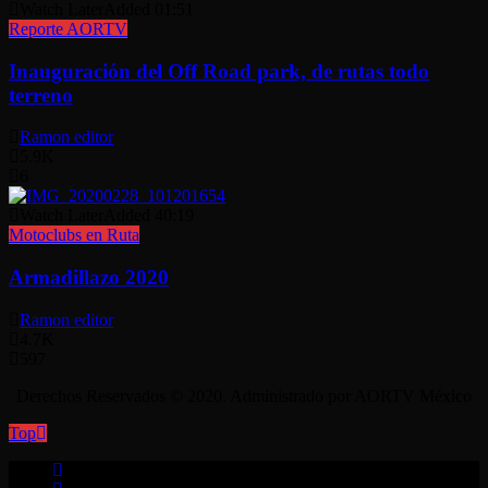
Watch Later
Added
01:51
Reporte AORTV
Inauguración del Off Road park, de rutas todo
terreno
Ramon editor
5.9K
6
Watch Later
Added
40:19
Motoclubs en Ruta
Armadillazo 2020
Ramon editor
4.7K
597
Derechos Reservados © 2020. Administrado por AORTV México
Top