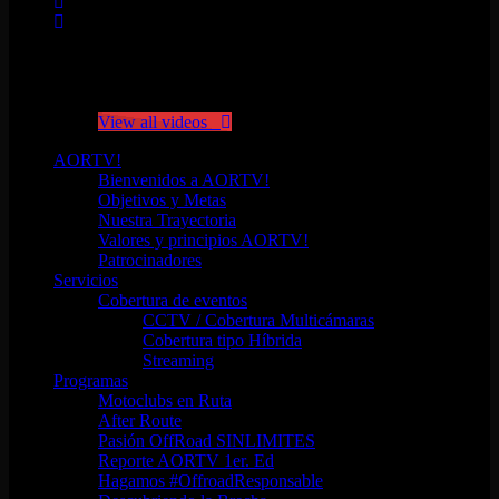
No videos yet!
Click on "Watch later" to put videos here
View all videos
AORTV!
Bienvenidos a AORTV!
Objetivos y Metas
Nuestra Trayectoria
Valores y principios AORTV!
Patrocinadores
Servicios
Cobertura de eventos
CCTV / Cobertura Multicámaras
Cobertura tipo Híbrida
Streaming
Programas
Motoclubs en Ruta
After Route
Pasión OffRoad SINLIMITES
Reporte AORTV 1er. Ed
Hagamos #OffroadResponsable