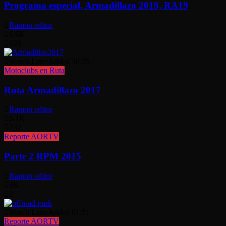
Programa especial, Armadillazo 2019, RA19
Ramon editor
6.6K
820
Watch Later
Added
30:35
Motoclubs en Ruta
Ruta Armadillazo 2017
Ramon editor
6.1K
732
Reporte AORTV
Parte 2 RPM 2015
Ramon editor
6K
2
Watch Later
Added
01:51
Reporte AORTV