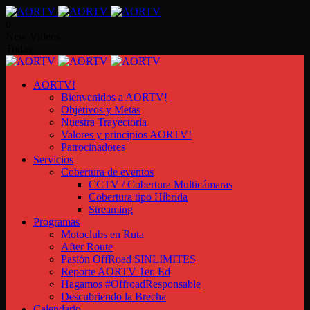
0
New Videos
Today
AORTV!
Bienvenidos a AORTV!
Objetivos y Metas
Nuestra Trayectoria
Valores y principios AORTV!
Patrocinadores
Servicios
Cobertura de eventos
CCTV / Cobertura Multicámaras
Cobertura tipo Híbrida
Streaming
Programas
Motoclubs en Ruta
After Route
Pasión OffRoad SINLIMITES
Reporte AORTV 1er. Ed
Hagamos #OffroadResponsable
Descubriendo la Brecha
Calendario