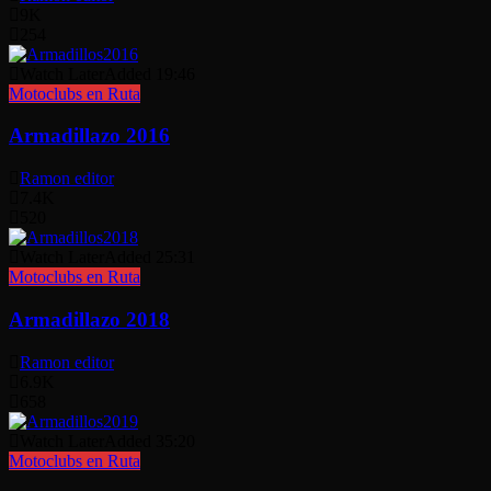
9K
254
Watch Later
Added
19:46
Motoclubs en Ruta
Armadillazo 2016
Ramon editor
7.4K
520
Watch Later
Added
25:31
Motoclubs en Ruta
Armadillazo 2018
Ramon editor
6.9K
658
Watch Later
Added
35:20
Motoclubs en Ruta