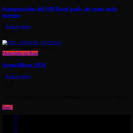
Inauguración del Off Road park, de rutas todo
terreno
Ramon editor
5.9K
6
Watch Later
Added
40:19
Motoclubs en Ruta
Armadillazo 2020
Ramon editor
4.7K
597
Derechos Reservados © 2020. Administrado por AORTV México
Top