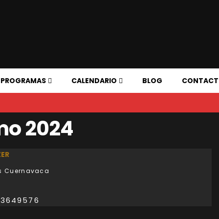
PROGRAMAS
CALENDARIO
BLOG
CONTAC
mo 2024
ER
is Cuernavaca
73649576