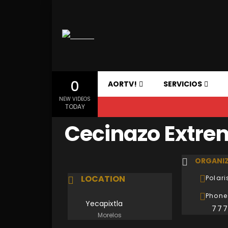
0
AORTV!
SERVICIOS
NEW VIDEOS
TODAY
Cecinazo Extre
ORGANIZ
LOCATION
Polar
Phone
Yecapixtla
77
Morelos