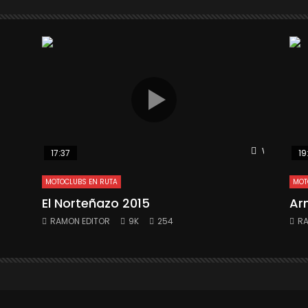
Watch Late
17:37
19
MOTOCLUBS EN RUTA
MOT
El Norteñazo 2015
Ar
RAMON EDITOR
9K
254
RA