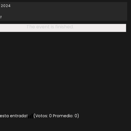
 2024
d!
The event is finished.
 esta entrada!
(Votos:
0
Promedio:
0
)