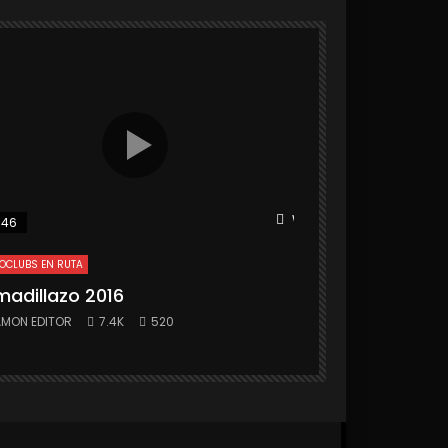
r
Watch Later
:46
25:31
OCLUBS EN RUTA
MOTOCLUBS EN RUTA
madillazo 2016
Armadillazo 
MON EDITOR
7.4K
520
RAMON EDITOR