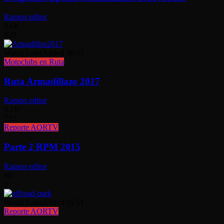
Ramon editor
6.6K
820
Watch Later
Added
30:35
Motoclubs en Ruta
Ruta Armadillazo 2017
Ramon editor
6.1K
732
Reporte AORTV
Parte 2 RPM 2015
Ramon editor
6K
2
Watch Later
Added
01:51
Reporte AORTV