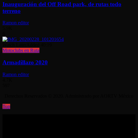
Inauguración del Off Road park, de rutas todo
terreno
Ramon editor
5.9K
6
Watch Later
Added
40:19
Motoclubs en Ruta
Armadillazo 2020
Ramon editor
4.7K
597
Derechos Reservados © 2020. Administrado por AORTV México
Top