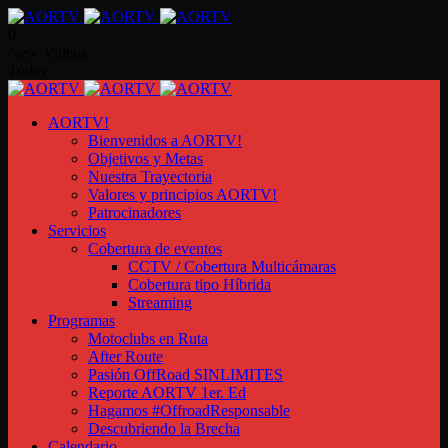
0
New Videos
Today
AORTV!
Bienvenidos a AORTV!
Objetivos y Metas
Nuestra Trayectoria
Valores y principios AORTV!
Patrocinadores
Servicios
Cobertura de eventos
CCTV / Cobertura Multicámaras
Cobertura tipo Híbrida
Streaming
Programas
Motoclubs en Ruta
After Route
Pasión OffRoad SINLIMITES
Reporte AORTV 1er. Ed
Hagamos #OffroadResponsable
Descubriendo la Brecha
Calendario