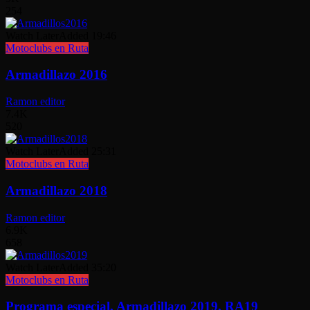
254
Watch Later
Added
19:46
Motoclubs en Ruta
Armadillazo 2016
Ramon editor
7.4K
520
Watch Later
Added
25:31
Motoclubs en Ruta
Armadillazo 2018
Ramon editor
6.9K
658
Watch Later
Added
35:20
Motoclubs en Ruta
Programa especial, Armadillazo 2019, RA19