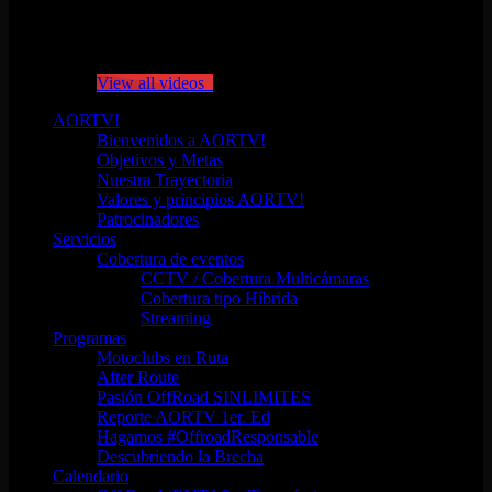
No videos yet!
Click on "Watch later" to put videos here
View all videos
AORTV!
Bienvenidos a AORTV!
Objetivos y Metas
Nuestra Trayectoria
Valores y principios AORTV!
Patrocinadores
Servicios
Cobertura de eventos
CCTV / Cobertura Multicámaras
Cobertura tipo Híbrida
Streaming
Programas
Motoclubs en Ruta
After Route
Pasión OffRoad SINLIMITES
Reporte AORTV 1er. Ed
Hagamos #OffroadResponsable
Descubriendo la Brecha
Calendario