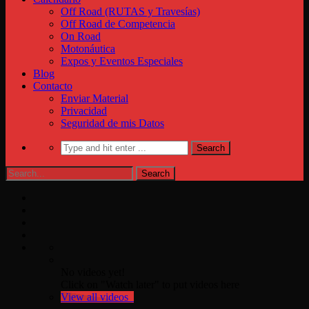
Off Road (RUTAS y Travesías)
Off Road de Competencia
On Road
Motonáutica
Expos y Eventos Especiales
Blog
Contacto
Enviar Material
Privacidad
Seguridad de mis Datos
No videos yet!
Click on "Watch later" to put videos here
View all videos