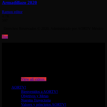
Armadillazo 2020
Ramon editor
4.7K
597
Derechos Reservados © 2020. Administrado por AORTV México
Top
No videos yet!
Click on "Watch later" to put videos here
View all videos
AORTV!
Bienvenidos a AORTV!
Objetivos y Metas
Nuestra Trayectoria
Valores y principios AORTV!