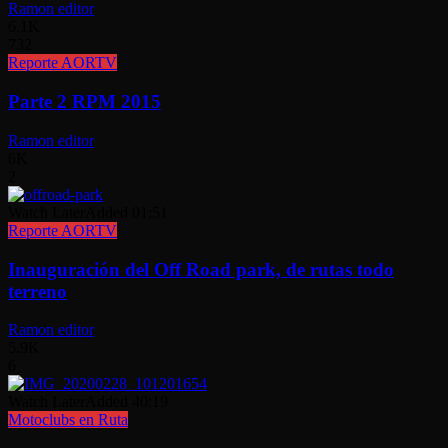
Ramon editor
6.1K
732
Reporte AORTV
Parte 2 RPM 2015
Ramon editor
6K
2
Watch Later
Added
01:51
Reporte AORTV
Inauguración del Off Road park, de rutas todo
terreno
Ramon editor
5.9K
6
Watch Later
Added
40:19
Motoclubs en Ruta