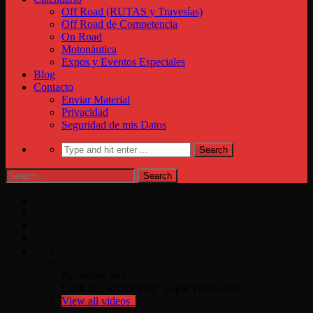
Off Road (RUTAS y Travesías)
Off Road de Competencia
On Road
Motonáutica
Expos y Eventos Especiales
Blog
Contacto
Enviar Material
Privacidad
Seguridad de mis Datos
No videos yet!
Click on "Watch later" to put videos here
View all videos