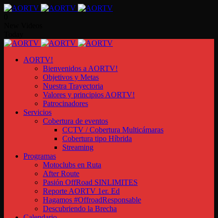
0
New Videos
Today
AORTV!
Bienvenidos a AORTV!
Objetivos y Metas
Nuestra Trayectoria
Valores y principios AORTV!
Patrocinadores
Servicios
Cobertura de eventos
CCTV / Cobertura Multicámaras
Cobertura tipo Híbrida
Streaming
Programas
Motoclubs en Ruta
After Route
Pasión OffRoad SINLIMITES
Reporte AORTV 1er. Ed
Hagamos #OffroadResponsable
Descubriendo la Brecha
Calendario