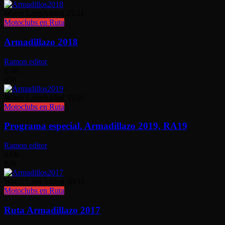
Watch Later
Added
25:31
Motoclubs en Ruta
Armadillazo 2018
Ramon editor
6.9K
658
Watch Later
Added
35:20
Motoclubs en Ruta
Programa especial, Armadillazo 2019, RA19
Ramon editor
6.6K
820
Watch Later
Added
30:35
Motoclubs en Ruta
Ruta Armadillazo 2017