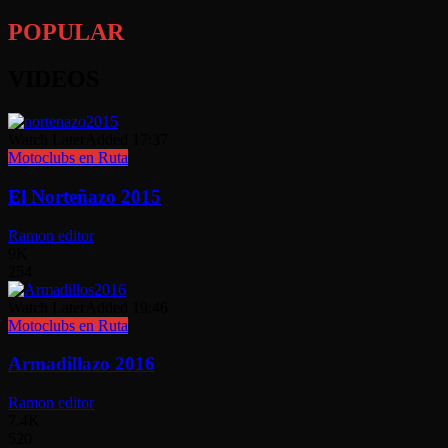
POPULAR
VIDEOS
Watch Later
Added
17:37
Motoclubs en Ruta
El Norteñazo 2015
Ramon editor
9K
254
Watch Later
Added
19:46
Motoclubs en Ruta
Armadillazo 2016
Ramon editor
7.4K
520