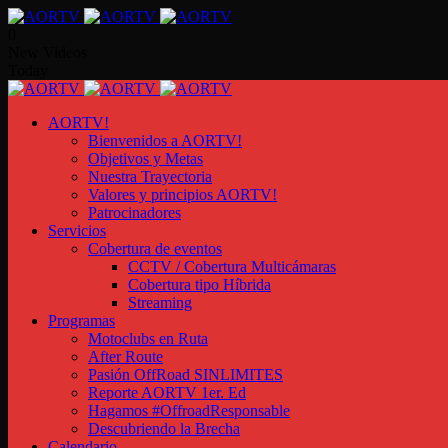
0
New Videos
Today
AORTV!
Bienvenidos a AORTV!
Objetivos y Metas
Nuestra Trayectoria
Valores y principios AORTV!
Patrocinadores
Servicios
Cobertura de eventos
CCTV / Cobertura Multicámaras
Cobertura tipo Híbrida
Streaming
Programas
Motoclubs en Ruta
After Route
Pasión OffRoad SINLIMITES
Reporte AORTV 1er. Ed
Hagamos #OffroadResponsable
Descubriendo la Brecha
Calendario