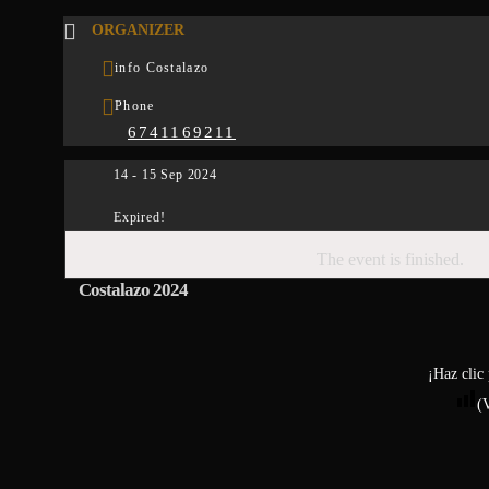
ORGANIZER
info Costalazo
Phone
6741169211
14 - 15 Sep 2024
Expired!
The event is finished.
Costalazo 2024
¡Haz clic 
(