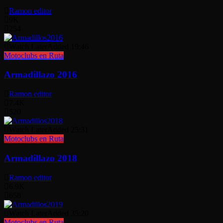
Ramon editor
9K
254
Watch Later
Added
19:46
Motoclubs en Ruta
Armadillazo 2016
Ramon editor
7.4K
520
Watch Later
Added
25:31
Motoclubs en Ruta
Armadillazo 2018
Ramon editor
6.9K
658
Watch Later
Added
35:20
Motoclubs en Ruta