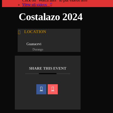
Click on "Watch later" to put videos here
View all videos
Costalazo 2024
LOCATION
Guanacevi
Durango
SHARE THIS EVENT