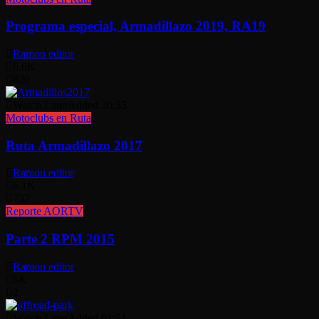
Programa especial, Armadillazo 2019, RA19
Ramon editor
6.6K
820
Watch Later
Added
30:35
Motoclubs en Ruta
Ruta Armadillazo 2017
Ramon editor
6.1K
732
Reporte AORTV
Parte 2 RPM 2015
Ramon editor
6K
2
Watch Later
Added
01:51