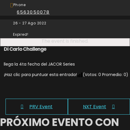
Phone
6563050078
26 - 27 Ago 2022
Expired!
The event is finished.
Di Carlo Challenge
llega la 4ta fecha del JACOR Series
¡Haz clic para puntuar esta entrada!
(Votos:
0
Promedio:
0
)
PRV Event
NXT Event
PRÓXIMO EVENTO CON