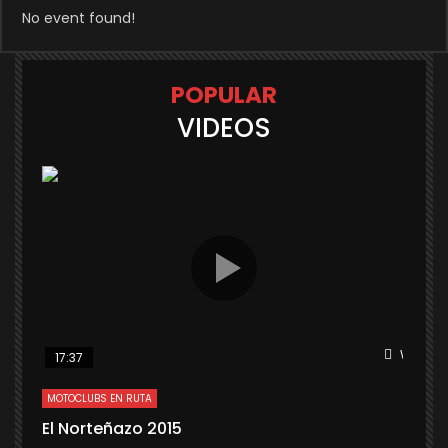
No event found!
POPULAR
VIDEOS
Watch L
17:37
MOTOCLUBS EN RUTA
El Norteñazo 2015