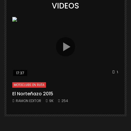
VIDEOS
Watch L
17:37
MOTOCLUBS EN RUTA
El Norteñazo 2015
RAMON EDITOR
9K
254