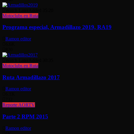
Watch Later
Added
35:20
Motoclubs en Ruta
Programa especial, Armadillazo 2019, RA19
Ramon editor
6.6K
820
Watch Later
Added
30:35
Motoclubs en Ruta
Ruta Armadillazo 2017
Ramon editor
6.1K
732
Reporte AORTV
Parte 2 RPM 2015
Ramon editor
6K