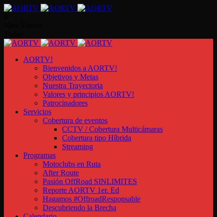
0
New Videos
Today
AORTV!
Bienvenidos a AORTV!
Objetivos y Metas
Nuestra Trayectoria
Valores y principios AORTV!
Patrocinadores
Servicios
Cobertura de eventos
CCTV / Cobertura Multicámaras
Cobertura tipo Híbrida
Streaming
Programas
Motoclubs en Ruta
After Route
Pasión OffRoad SINLIMITES
Reporte AORTV 1er. Ed
Hagamos #OffroadResponsable
Descubriendo la Brecha
Calendario