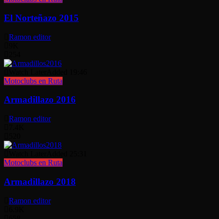
El Norteñazo 2015
Ramon editor
9K
254
Watch Later
Added
19:46
Motoclubs en Ruta
Armadillazo 2016
Ramon editor
7.4K
520
Watch Later
Added
25:31
Motoclubs en Ruta
Armadillazo 2018
Ramon editor
6.9K
658