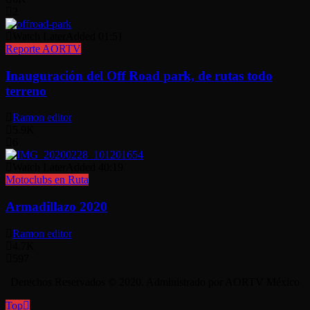
2
Watch Later
Added
01:51
Reporte AORTV
Inauguración del Off Road park, de rutas todo
terreno
Ramon editor
5.9K
6
Watch Later
Added
40:19
Motoclubs en Ruta
Armadillazo 2020
Ramon editor
4.7K
597
Derechos Reservados © 2020. Administrado por AORTV México
Top