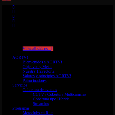
No videos yet!
Click on "Watch later" to put videos here
View all videos
AORTV!
Bienvenidos a AORTV!
Objetivos y Metas
Nuestra Trayectoria
Valores y principios AORTV!
Patrocinadores
Servicios
Cobertura de eventos
CCTV / Cobertura Multicámaras
Cobertura tipo Híbrida
Streaming
Programas
Motoclubs en Ruta