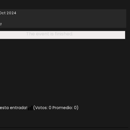
 Oct 2024
d!
The event is finished.
 esta entrada!
(Votos:
0
Promedio:
0
)