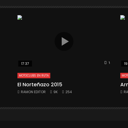
Watch Late
17:37
19
MOTOCLUBS EN RUTA
MOT
El Norteñazo 2015
Ar
RAMON EDITOR
9K
254
RA