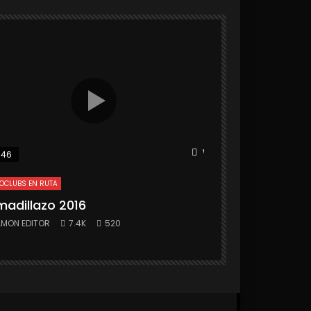
r
Watch Later
:46
25:31
OCLUBS EN RUTA
MOTOCLUBS EN RUTA
madillazo 2016
Armadillazo 
MON EDITOR
7.4K
520
RAMON EDITOR