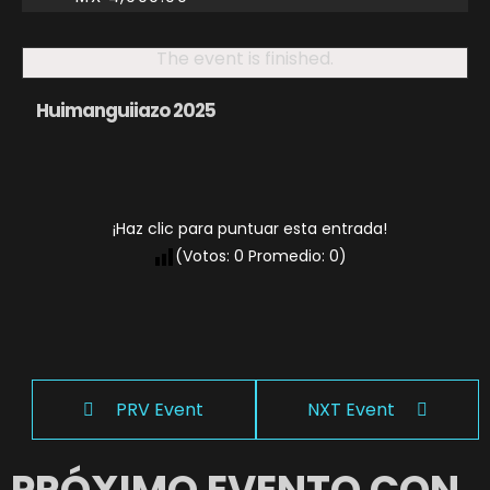
The event is finished.
Huimanguiiazo 2025
¡Haz clic para puntuar esta entrada!
(Votos:
0
Promedio:
0
)
PRV Event
NXT Event