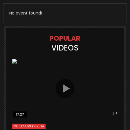
No event found!
POPULAR
VIDEOS
Watch L
17:37
MOTOCLUBS EN RUTA