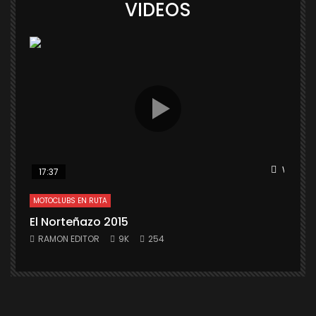
VIDEOS
Watch L
17:37
MOTOCLUBS EN RUTA
El Norteñazo 2015
RAMON EDITOR
9K
254