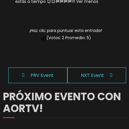
estás a tiempo 😉😉🏁🏁🏁🏁!!! Ver menos
¡Haz clic para puntuar esta entrada!
(Votos:
2
Promedio:
5
)
PRV Event
NXT Event
PRÓXIMO EVENTO CON
AORTV!