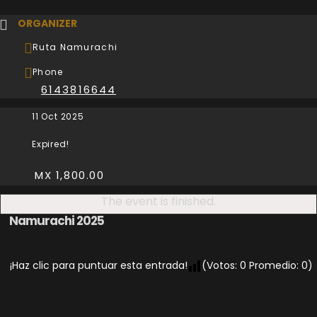
ORGANIZER
Ruta Namurachi
Phone
6143816644
11 Oct 2025
Expired!
MX 1,800.00
The event is finished.
Namurachi 2025
¡Haz clic para puntuar esta entrada!
(Votos:
0
Promedio:
0
)