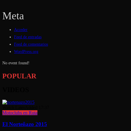
Meta
Acceder
Feed de entradas
Feed de comentarios
WordPress.org
No event found!
POPULAR
VIDEOS
Watch Later
Added
17:37
Motoclubs en Ruta
El Norteñazo 2015