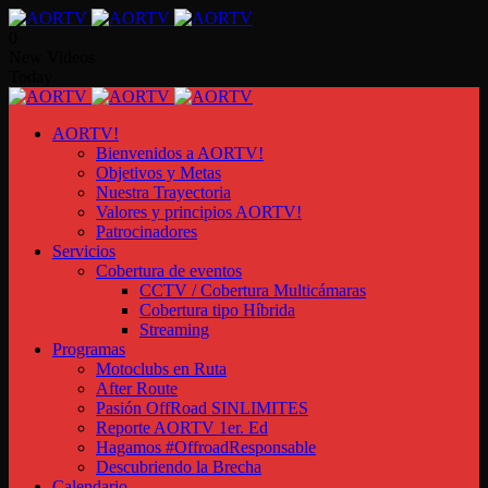
0
New Videos
Today
AORTV!
Bienvenidos a AORTV!
Objetivos y Metas
Nuestra Trayectoria
Valores y principios AORTV!
Patrocinadores
Servicios
Cobertura de eventos
CCTV / Cobertura Multicámaras
Cobertura tipo Híbrida
Streaming
Programas
Motoclubs en Ruta
After Route
Pasión OffRoad SINLIMITES
Reporte AORTV 1er. Ed
Hagamos #OffroadResponsable
Descubriendo la Brecha
Calendario