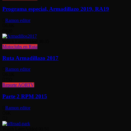
Programa especial, Armadillazo 2019, RA19
Ramon editor
6.6K
820
Watch Later
Added
30:35
Motoclubs en Ruta
Ruta Armadillazo 2017
Ramon editor
6.1K
732
Reporte AORTV
Parte 2 RPM 2015
Ramon editor
6K
2
Watch Later
Added
01:51