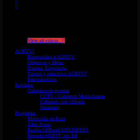
No videos yet!
Click on "Watch later" to put videos here
View all videos
AORTV!
Bienvenidos a AORTV!
Objetivos y Metas
Nuestra Trayectoria
Valores y principios AORTV!
Patrocinadores
Servicios
Cobertura de eventos
CCTV / Cobertura Multicámaras
Cobertura tipo Híbrida
Streaming
Programas
Motoclubs en Ruta
After Route
Pasión OffRoad SINLIMITES
Reporte AORTV 1er. Ed