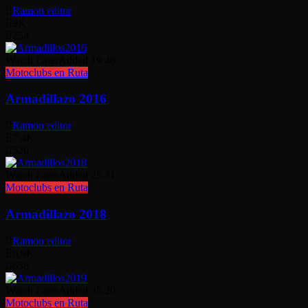
Ramon editor
9K
254
Watch Later
Added
19:46
Motoclubs en Ruta
Armadillazo 2016
Ramon editor
7.4K
520
Watch Later
Added
25:31
Motoclubs en Ruta
Armadillazo 2018
Ramon editor
6.9K
658
Watch Later
Added
35:20
Motoclubs en Ruta