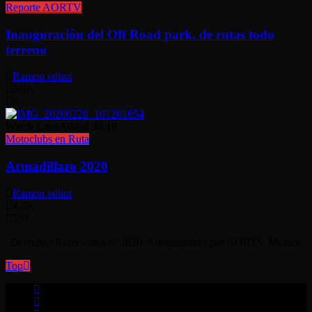
Reporte AORTV
Inauguración del Off Road park, de rutas todo
terreno
Ramon editor
5.9K
6
Watch Later
Added
40:19
Motoclubs en Ruta
Armadillazo 2020
Ramon editor
4.7K
597
Derechos Reservados © 2020. Administrado por AORTV México
Top