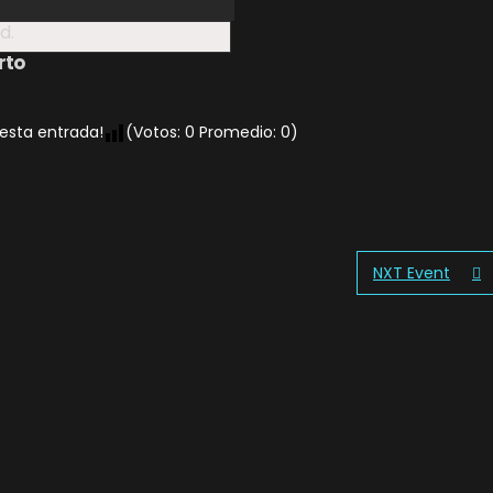
d.
rto
 esta entrada!
(Votos:
0
Promedio:
0
)
NXT Event