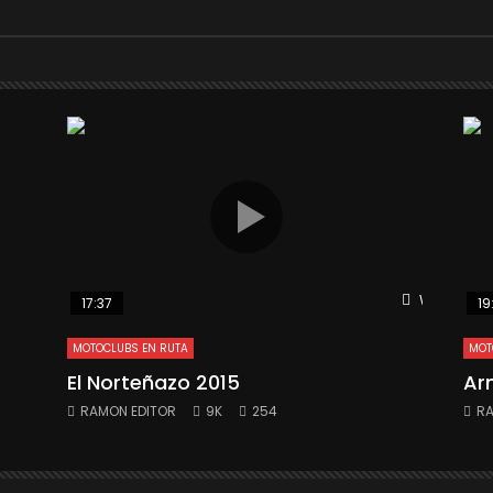
Watch Late
17:37
19
MOTOCLUBS EN RUTA
MOT
El Norteñazo 2015
Ar
RAMON EDITOR
9K
254
RA