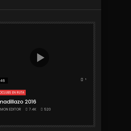
r
Watch Later
:46
25:31
OCLUBS EN RUTA
MOTOCLUBS EN RUTA
madillazo 2016
Armadillazo 
MON EDITOR
7.4K
520
RAMON EDITOR