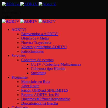
0
New Videos
Today
AORTV!
Bienvenidos a AORTV!
Objetivos y Metas
Nuestra Trayectoria
Valores y principios AORTV!
Patrocinadores
Servicios
Cobertura de eventos
CCTV / Cobertura Multicámaras
Cobertura tipo Híbrida
Streaming
Programas
Motoclubs en Ruta
After Route
Pasión OffRoad SINLIMITES
Reporte AORTV 1er. Ed
Hagamos #OffroadResponsable
Descubriendo la Brecha
Calendario