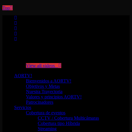
Top
No videos yet!
Click on "Watch later" to put videos here
View all videos
AORTV!
Bienvenidos a AORTV!
Objetivos y Metas
Nuestra Trayectoria
Valores y principios AORTV!
Patrocinadores
Servicios
Cobertura de eventos
CCTV / Cobertura Multicámaras
Cobertura tipo Híbrida
Streaming