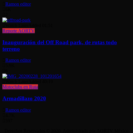
Ramon editor
6K
2
Watch Later
Added
01:51
Reporte AORTV
Inauguración del Off Road park, de rutas todo
terreno
Ramon editor
5.9K
6
Watch Later
Added
40:19
Motoclubs en Ruta
Armadillazo 2020
Ramon editor
4.7K
597
Derechos Reservados © 2020. Administrado por AORTV México