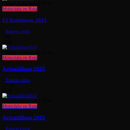
Watch Later
Added
17:37
Motoclubs en Ruta
El Norteñazo 2015
Ramon editor
9K
254
Watch Later
Added
19:46
Motoclubs en Ruta
Armadillazo 2016
Ramon editor
7.4K
520
Watch Later
Added
25:31
Motoclubs en Ruta
Armadillazo 2018
Ramon editor