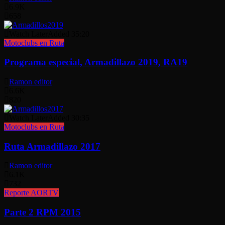
6.9K
658
Watch Later
Added
35:20
Motoclubs en Ruta
Programa especial, Armadillazo 2019, RA19
Ramon editor
6.6K
820
Watch Later
Added
30:35
Motoclubs en Ruta
Ruta Armadillazo 2017
Ramon editor
6.1K
732
Reporte AORTV
Parte 2 RPM 2015