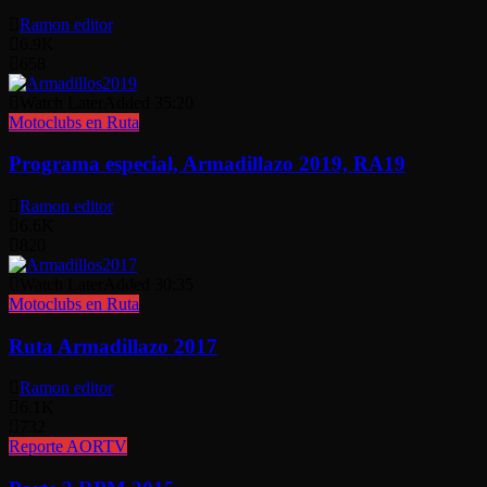
Ramon editor
6.9K
658
Watch Later
Added
35:20
Motoclubs en Ruta
Programa especial, Armadillazo 2019, RA19
Ramon editor
6.6K
820
Watch Later
Added
30:35
Motoclubs en Ruta
Ruta Armadillazo 2017
Ramon editor
6.1K
732
Reporte AORTV