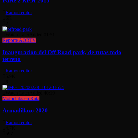
Parte 2 RPM 2015
Ramon editor
6K
2
Watch Later
Added
01:51
Reporte AORTV
Inauguración del Off Road park, de rutas todo
terreno
Ramon editor
5.9K
6
Watch Later
Added
40:19
Motoclubs en Ruta
Armadillazo 2020
Ramon editor
4.7K
597