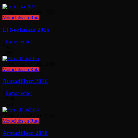
Watch Later
Added
17:37
Motoclubs en Ruta
El Norteñazo 2015
Ramon editor
9K
254
Watch Later
Added
19:46
Motoclubs en Ruta
Armadillazo 2016
Ramon editor
7.4K
520
Watch Later
Added
25:31
Motoclubs en Ruta
Armadillazo 2018