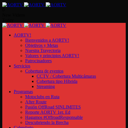
0
New Videos
Today
AORTV!
Bienvenidos a AORTV!
Objetivos y Metas
Nuestra Trayectoria
Valores y principios AORTV!
Patrocinadores
Servicios
Cobertura de eventos
CCTV / Cobertura Multicámaras
Cobertura tipo Híbrida
Streaming
Programas
Motoclubs en Ruta
After Route
Pasión OffRoad SINLIMITES
Reporte AORTV 1er. Ed
Hagamos #OffroadResponsable
Descubriendo la Brecha
Calendario