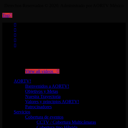
Derechos Reservados © 2020. Administrado por AORTV México
Top
No videos yet!
Click on "Watch later" to put videos here
View all videos
AORTV!
Bienvenidos a AORTV!
Objetivos y Metas
Nuestra Trayectoria
Valores y principios AORTV!
Patrocinadores
Servicios
Cobertura de eventos
CCTV / Cobertura Multicámaras
Cobertura tipo Híbrida