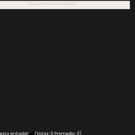
The event is finished.
 esta entrada!
(Votos:
0
Promedio:
0
)