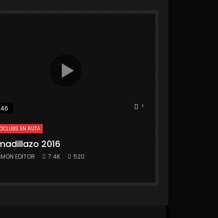
r
Watch Later
:46
25:31
OCLUBS EN RUTA
MOTOCLUBS EN RUTA
madillazo 2016
Armadillazo 
MON EDITOR
7.4K
520
RAMON EDITOR