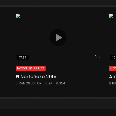
Watch Late
17:37
19
MOTOCLUBS EN RUTA
MOT
El Norteñazo 2015
Ar
RAMON EDITOR
9K
254
RA