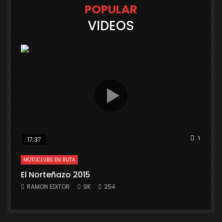
POPULAR
VIDEOS
Watch L
17:37
MOTOCLUBS EN RUTA
El Norteñazo 2015
RAMON EDITOR
9K
254