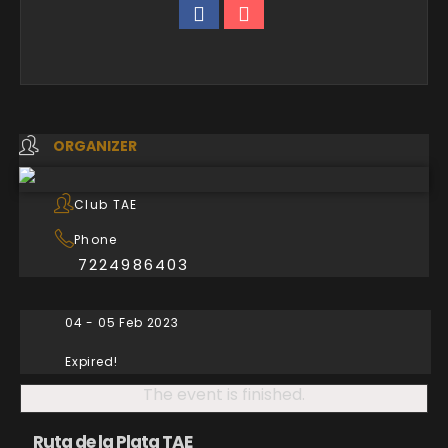
ORGANIZER
Club TAE
Phone
7224986403
04 - 05 Feb 2023
Expired!
The event is finished.
Ruta de la Plata TAE