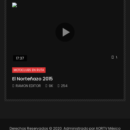
Watch L
17:37
MOTOCLUBS EN RUTA
El Norteñazo 2015
RAMON EDITOR
9K
254
Derechos Reservados © 2020. Administrado por AORTV México