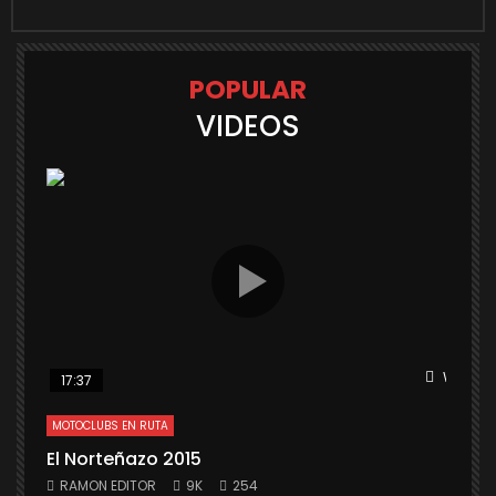
POPULAR
VIDEOS
Watch L
17:37
MOTOCLUBS EN RUTA
El Norteñazo 2015
RAMON EDITOR
9K
254