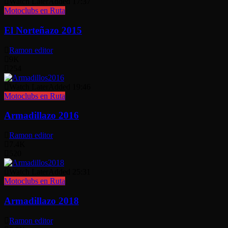
Watch Later
Added
17:37
Motoclubs en Ruta
El Norteñazo 2015
Ramon editor
9K
254
Watch Later
Added
19:46
Motoclubs en Ruta
Armadillazo 2016
Ramon editor
7.4K
520
Watch Later
Added
25:31
Motoclubs en Ruta
Armadillazo 2018
Ramon editor