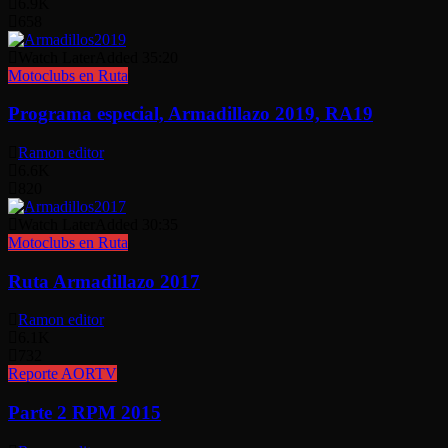
6.9K
658
Watch Later
Added
35:20
Motoclubs en Ruta
Programa especial, Armadillazo 2019, RA19
Ramon editor
6.6K
820
Watch Later
Added
30:35
Motoclubs en Ruta
Ruta Armadillazo 2017
Ramon editor
6.1K
732
Reporte AORTV
Parte 2 RPM 2015