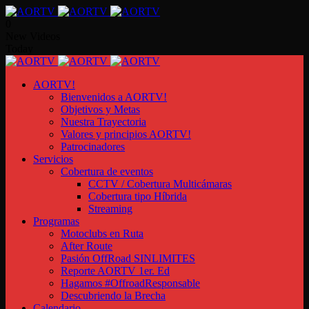
0
New Videos
Today
AORTV!
Bienvenidos a AORTV!
Objetivos y Metas
Nuestra Trayectoria
Valores y principios AORTV!
Patrocinadores
Servicios
Cobertura de eventos
CCTV / Cobertura Multicámaras
Cobertura tipo Híbrida
Streaming
Programas
Motoclubs en Ruta
After Route
Pasión OffRoad SINLIMITES
Reporte AORTV 1er. Ed
Hagamos #OffroadResponsable
Descubriendo la Brecha
Calendario