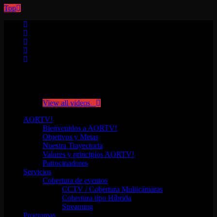
Top
No videos yet!
Click on "Watch later" to put videos here
View all videos
AORTV!
Bienvenidos a AORTV!
Objetivos y Metas
Nuestra Trayectoria
Valores y principios AORTV!
Patrocinadores
Servicios
Cobertura de eventos
CCTV / Cobertura Multicámaras
Cobertura tipo Híbrida
Streaming
Programas