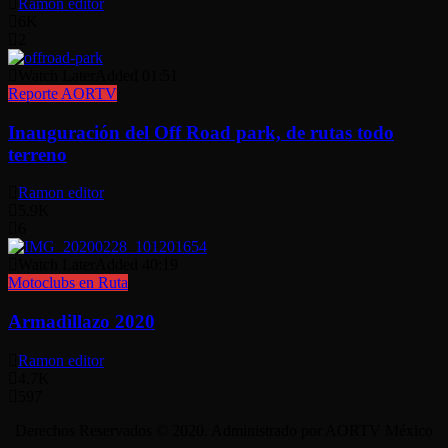
Ramon editor
6K
2
Watch Later
Added
01:51
Reporte AORTV
Inauguración del Off Road park, de rutas todo
terreno
Ramon editor
5.9K
6
Watch Later
Added
40:19
Motoclubs en Ruta
Armadillazo 2020
Ramon editor
4.7K
597
Derechos Reservados © 2020. Administrado por AORTV México