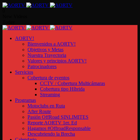
0
New Videos
Today
AORTV!
Bienvenidos a AORTV!
Objetivos y Metas
Nuestra Trayectoria
Valores y principios AORTV!
Patrocinadores
Servicios
Cobertura de eventos
CCTV / Cobertura Multicámaras
Cobertura tipo Híbrida
Streaming
Programas
Motoclubs en Ruta
After Route
Pasión OffRoad SINLIMITES
Reporte AORTV 1er. Ed
Hagamos #OffroadResponsable
Descubriendo la Brecha
Calendario