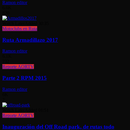
Ramon editor
6.6K
820
Watch Later
Added
30:35
Motoclubs en Ruta
Ruta Armadillazo 2017
Ramon editor
6.1K
732
Reporte AORTV
Parte 2 RPM 2015
Ramon editor
6K
2
Watch Later
Added
01:51
Reporte AORTV
Inauguración del Off Road park, de rutas todo