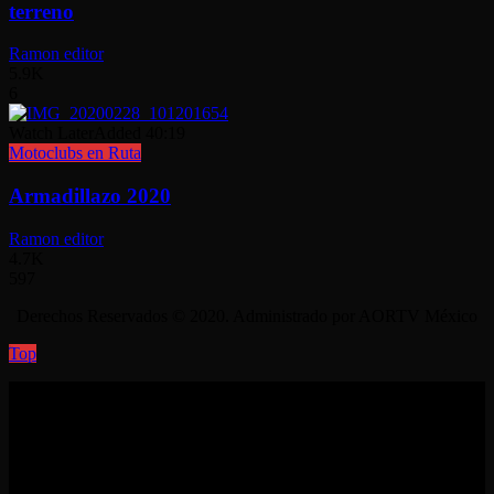
terreno
Ramon editor
5.9K
6
Watch Later
Added
40:19
Motoclubs en Ruta
Armadillazo 2020
Ramon editor
4.7K
597
Derechos Reservados © 2020. Administrado por AORTV México
Top