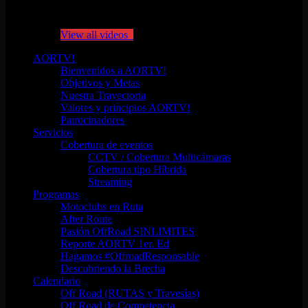
No videos yet!
Click on "Watch later" to put videos here
View all videos
AORTV!
Bienvenidos a AORTV!
Objetivos y Metas
Nuestra Trayectoria
Valores y principios AORTV!
Patrocinadores
Servicios
Cobertura de eventos
CCTV / Cobertura Multicámaras
Cobertura tipo Híbrida
Streaming
Programas
Motoclubs en Ruta
After Route
Pasión OffRoad SINLIMITES
Reporte AORTV 1er. Ed
Hagamos #OffroadResponsable
Descubriendo la Brecha
Calendario
Off Road (RUTAS y Travesías)
Off Road de Competencia