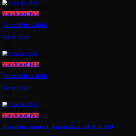
Watch Later
Added
19:46
Motoclubs en Ruta
Armadillazo 2016
Ramon editor
7.4K
520
Watch Later
Added
25:31
Motoclubs en Ruta
Armadillazo 2018
Ramon editor
6.9K
658
Watch Later
Added
35:20
Motoclubs en Ruta
Programa especial, Armadillazo 2019, RA19