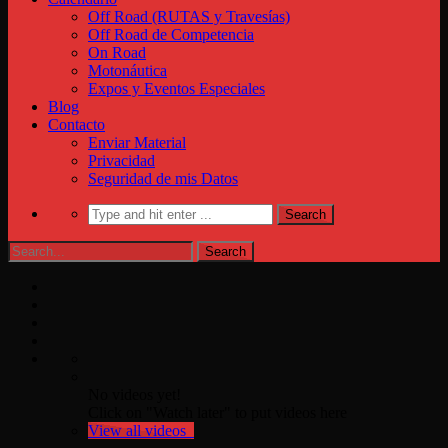
Off Road (RUTAS y Travesías)
Off Road de Competencia
On Road
Motonáutica
Expos y Eventos Especiales
Blog
Contacto
Enviar Material
Privacidad
Seguridad de mis Datos
No videos yet!
Click on "Watch later" to put videos here
View all videos