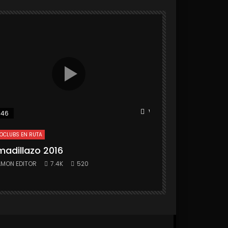
r
Watch Later
:46
25:31
OCLUBS EN RUTA
MOTOCLUBS EN RUTA
madillazo 2016
Armadillazo 
MON EDITOR
7.4K
520
RAMON EDITOR