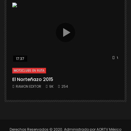
Watch L
17:37
MOTOCLUBS EN RUTA
El Norteñazo 2015
RAMON EDITOR
9K
254
Derechos Reservados © 2020. Administrado por AORTV México