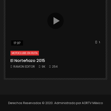
Watch L
17:37
MOTOCLUBS EN RUTA
El Norteñazo 2015
RAMON EDITOR
9K
254
Derechos Reservados © 2020. Administrado por AORTV México