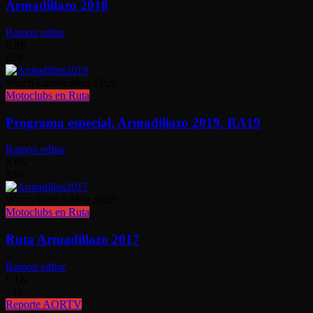
Armadillazo 2018
Ramon editor
6.9K
658
Watch Later
Added
35:20
Motoclubs en Ruta
Programa especial, Armadillazo 2019, RA19
Ramon editor
6.6K
820
Watch Later
Added
30:35
Motoclubs en Ruta
Ruta Armadillazo 2017
Ramon editor
6.1K
732
Reporte AORTV