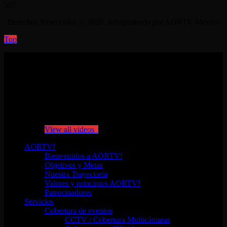
597
Derechos Reservados © 2020. Administrado por AORTV México
Top
No videos yet!
Click on "Watch later" to put videos here
View all videos
AORTV!
Bienvenidos a AORTV!
Objetivos y Metas
Nuestra Trayectoria
Valores y principios AORTV!
Patrocinadores
Servicios
Cobertura de eventos
CCTV / Cobertura Multicámaras