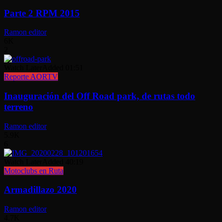
Parte 2 RPM 2015
Ramon editor
6K
2
Watch Later
Added
01:51
Reporte AORTV
Inauguración del Off Road park, de rutas todo
terreno
Ramon editor
5.9K
6
Watch Later
Added
40:19
Motoclubs en Ruta
Armadillazo 2020
Ramon editor
4.7K