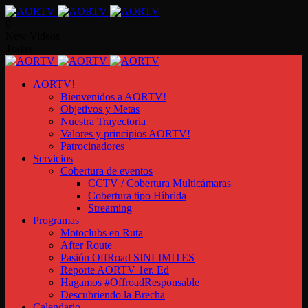
0
New Videos
Today
AORTV!
Bienvenidos a AORTV!
Objetivos y Metas
Nuestra Trayectoria
Valores y principios AORTV!
Patrocinadores
Servicios
Cobertura de eventos
CCTV / Cobertura Multicámaras
Cobertura tipo Híbrida
Streaming
Programas
Motoclubs en Ruta
After Route
Pasión OffRoad SINLIMITES
Reporte AORTV 1er. Ed
Hagamos #OffroadResponsable
Descubriendo la Brecha
Calendario