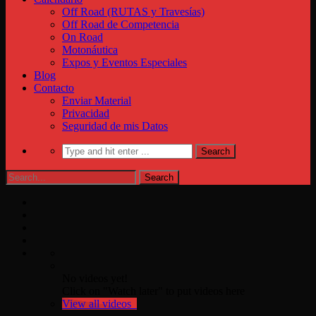
Off Road (RUTAS y Travesías)
Off Road de Competencia
On Road
Motonáutica
Expos y Eventos Especiales
Blog
Contacto
Enviar Material
Privacidad
Seguridad de mis Datos
No videos yet!
Click on "Watch later" to put videos here
View all videos