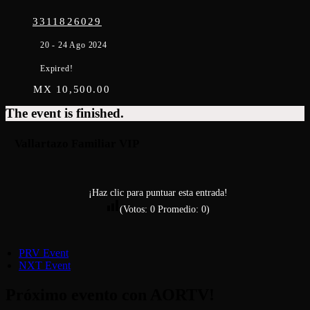
3311826029
20 - 24 Ago 2024
Expired!
MX 10,500.00
The event is finished.
Vallartazo Familiar VIP
¡Haz clic para puntuar esta entrada!
(Votos:
0
Promedio:
0
)
PRV Event
NXT Event
Próximo evento con AORTV!