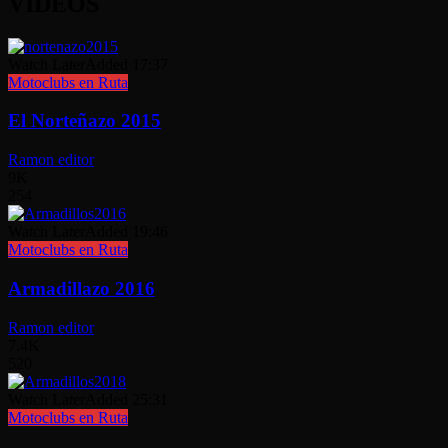
VIDEOS
Watch Later
Added
17:37
Motoclubs en Ruta
El Norteñazo 2015
Ramon editor
9K
254
Watch Later
Added
19:46
Motoclubs en Ruta
Armadillazo 2016
Ramon editor
7.4K
520
Watch Later
Added
25:31
Motoclubs en Ruta