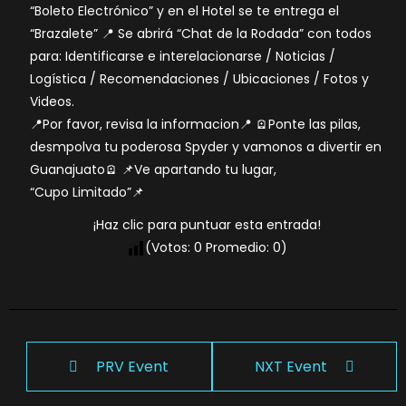
“Boleto Electrónico” y en el Hotel se te entrega el
“Brazalete”
📍 Se abrirá “Chat de la Rodada” con todos
para: Identificarse e interelacionarse / Noticias /
Logística / Recomendaciones / Ubicaciones / Fotos y
Videos.
📍Por favor, revisa la informacion📍
🪫Ponte las pilas,
desmpolva tu poderosa Spyder y vamonos a divertir en
Guanajuato🪫
📌Ve apartando tu lugar,
“Cupo Limitado”📌
¡Haz clic para puntuar esta entrada!
(Votos:
0
Promedio:
0
)
PRV Event
NXT Event