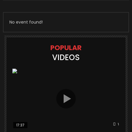
No event found!
POPULAR
VIDEOS
Watch L
17:37