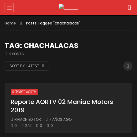
Home
Posts Tagged "chachalacas"
TAG: CHACHALACAS
2 POSTS
SORT BY:
LATEST
REPORTE AORTV
Reporte AORTV 02 Maniac Motors
2019
RAMON EDITOR
7 AÑOS AGO
0
2.1K
0
0