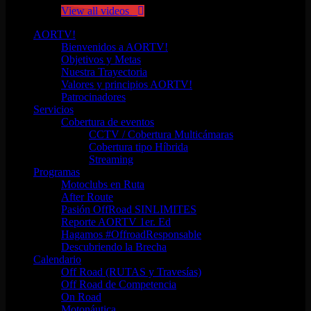
View all videos
AORTV!
Bienvenidos a AORTV!
Objetivos y Metas
Nuestra Trayectoria
Valores y principios AORTV!
Patrocinadores
Servicios
Cobertura de eventos
CCTV / Cobertura Multicámaras
Cobertura tipo Híbrida
Streaming
Programas
Motoclubs en Ruta
After Route
Pasión OffRoad SINLIMITES
Reporte AORTV 1er. Ed
Hagamos #OffroadResponsable
Descubriendo la Brecha
Calendario
Off Road (RUTAS y Travesías)
Off Road de Competencia
On Road
Motonáutica