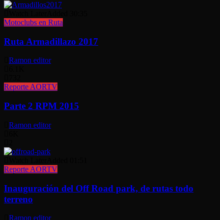
Watch Later
Added
30:35
Motoclubs en Ruta
Ruta Armadillazo 2017
Ramon editor
6.1K
732
Reporte AORTV
Parte 2 RPM 2015
Ramon editor
6K
2
Watch Later
Added
01:51
Reporte AORTV
Inauguración del Off Road park, de rutas todo
terreno
Ramon editor