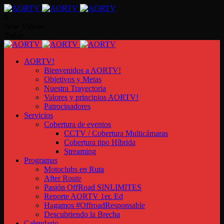
0
New Videos
Today
AORTV!
Bienvenidos a AORTV!
Objetivos y Metas
Nuestra Trayectoria
Valores y principios AORTV!
Patrocinadores
Servicios
Cobertura de eventos
CCTV / Cobertura Multicámaras
Cobertura tipo Híbrida
Streaming
Programas
Motoclubs en Ruta
After Route
Pasión OffRoad SINLIMITES
Reporte AORTV 1er. Ed
Hagamos #OffroadResponsable
Descubriendo la Brecha
Calendario