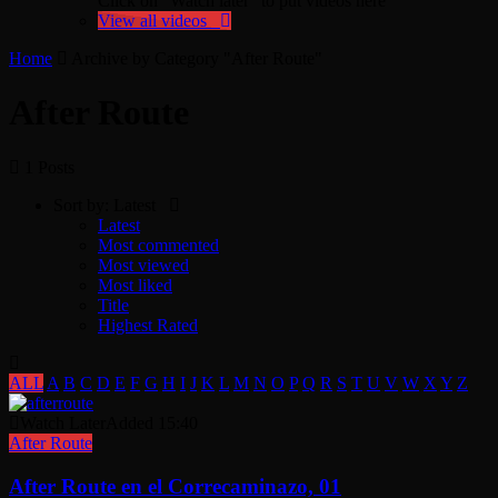
Click on "Watch later" to put videos here
View all videos
Home
Archive by Category "After Route"
After Route
1 Posts
Sort by:
Latest
Latest
Most commented
Most viewed
Most liked
Title
Highest Rated
ALL
A
B
C
D
E
F
G
H
I
J
K
L
M
N
O
P
Q
R
S
T
U
V
W
X
Y
Z
Watch Later
Added
15:40
After Route
After Route en el Correcaminazo, 01