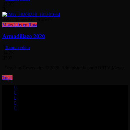
5.9K
6
Watch Later
Added
40:19
Motoclubs en Ruta
Armadillazo 2020
Ramon editor
4.7K
597
Derechos Reservados © 2020. Administrado por AORTV México
Top
No videos yet!
Click on "Watch later" to put videos here