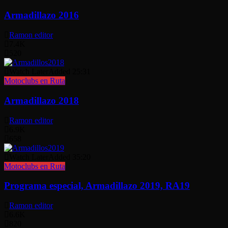
Armadillazo 2016
Ramon editor
7.4K
520
Watch Later
Added
25:31
Motoclubs en Ruta
Armadillazo 2018
Ramon editor
6.9K
658
Watch Later
Added
35:20
Motoclubs en Ruta
Programa especial, Armadillazo 2019, RA19
Ramon editor
6.6K
820