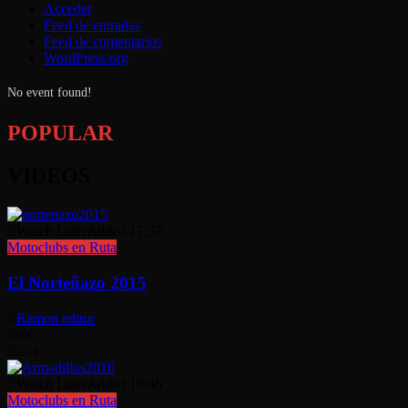
Acceder
Feed de entradas
Feed de comentarios
WordPress.org
No event found!
POPULAR
VIDEOS
Watch Later
Added
17:37
Motoclubs en Ruta
El Norteñazo 2015
Ramon editor
9K
254
Watch Later
Added
19:46
Motoclubs en Ruta