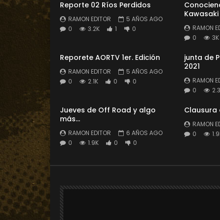
Reporte 02 Ríos Perdidos
Conociend
Kawasaki
RAMON EDITOR
5 AÑOS AGO
RAMON E
0
3.2K
1
0
0
3K
Reporete AORTV 1er. Edición
junta de 
2021
RAMON EDITOR
5 AÑOS AGO
RAMON E
0
2.1K
0
0
0
2.
Jueves de Off Road y algo
Clausura
más…
RAMON E
RAMON EDITOR
6 AÑOS AGO
0
1.
0
1.9K
0
0