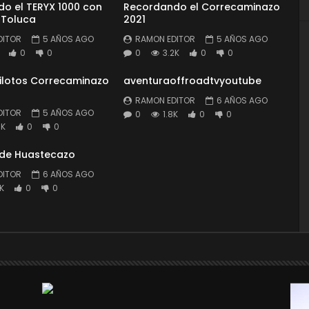
o el TERYX 1000 con
Recordando el Correcaminazo
 Toluca
2021
DITOR
5 AÑOS AGO
RAMON EDITOR
5 AÑOS AGO
0
0
0
3.2K
0
0
Pilotos Correcaminazo
aventuraoffroadtvyoutube
RAMON EDITOR
6 AÑOS AGO
DITOR
5 AÑOS AGO
0
1.8K
0
0
3K
0
0
 de Huastecazo
DITOR
6 AÑOS AGO
9K
0
0