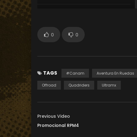
0
0
TAGS
#Canam
Aventura En Ruedas
Offroad
Quadriders
Ultramx
Previous Video
Promocional RPM4