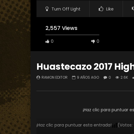
Turn Off Light
Like
2,557 Views
0
0
Huastecazo 2017 Highl
RAMON EDITOR
9 AÑOS AGO
0
2.6K
Watch Late
Reporte 02 Ríos Perdidos
Conoci
Kawasa
RAMON EDITOR
5 AÑOS AGO
RAMO
0
3.2K
1
0
¡Haz clic para puntuar e
0
¡Haz clic para puntuar esta entrada!
(Votos: