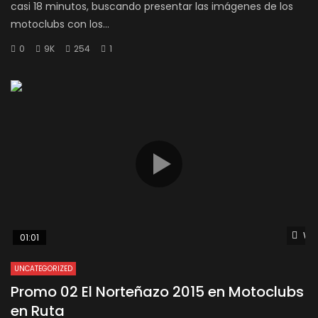
casi 18 minutos, buscando presentar las imágenes de los
motoclubs con los...
0
9K
254
1
Wat
01:01
UNCATEGORIZED
Promo 02 El Norteñazo 2015 en Motoclubs
en Ruta