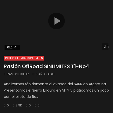
Wat
01:21:41
PASIÓN OFF ROAD SIN LIMITES
Pasión OffRoad SINLIMITES T1-No4
RAMON EDITOR
5 AÑOS AGO
Analizamos rápidamente el avance del SARR en Argentina,
Presentamos el Sierra Enduro en MTY y platicamos un poco
con el piloto de Ra...
0
3.9K
0
0