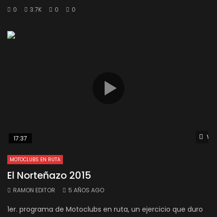
0
3.7K
0
0
Wat
17:37
MOTOCLUBS EN RUTA
El Norteñazo 2015
RAMON EDITOR
5 AÑOS AGO
1er. programa de Motoclubs en ruta, un ejercicio que duro