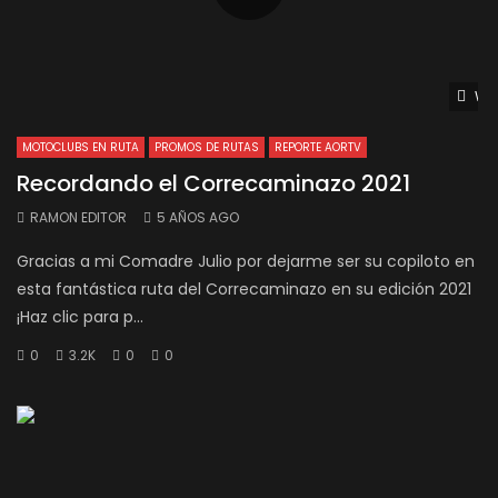
Wat
MOTOCLUBS EN RUTA
PROMOS DE RUTAS
REPORTE AORTV
Recordando el Correcaminazo 2021
RAMON EDITOR
5 AÑOS AGO
Gracias a mi Comadre Julio por dejarme ser su copiloto en
esta fantástica ruta del Correcaminazo en su edición 2021
¡Haz clic para p...
0
3.2K
0
0