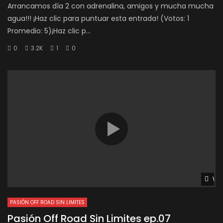
Arrancamos día 2 con adrenalina, amigos y mucha mucha
agua!!! ¡Haz clic para puntuar esta entrada! (Votos: 1
Promedio: 5)¡Haz clic p...
0
3.2K
1
0
Wat
PASIÓN OFF ROAD SIN LIMITES
Pasión Off Road Sin Limites ep.07