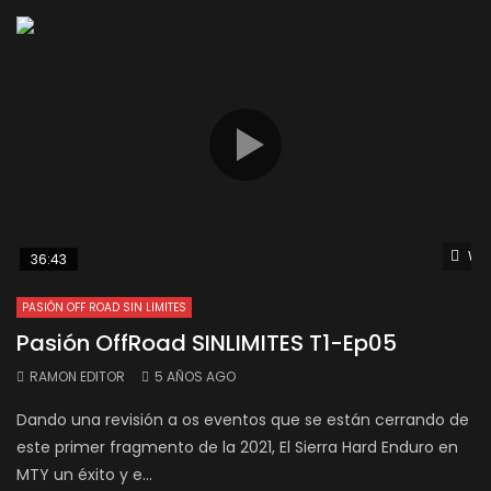
Wat
36:43
PASIÓN OFF ROAD SIN LIMITES
Pasión OffRoad SINLIMITES T1-Ep05
RAMON EDITOR
5 AÑOS AGO
Dando una revisión a os eventos que se están cerrando de
este primer fragmento de la 2021, El Sierra Hard Enduro en
MTY un éxito y e...