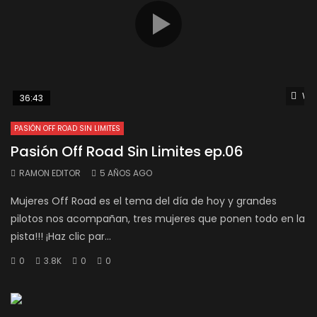
Wat
36:43
PASIÓN OFF ROAD SIN LIMITES
Pasión Off Road Sin Limites ep.06
RAMON EDITOR
5 AÑOS AGO
Mujeres Off Road es el tema del día de hoy y grandes
pilotos nos acompañan, tres mujeres que ponen todo en la
pista!!! ¡Haz clic par...
0
3.8K
0
0