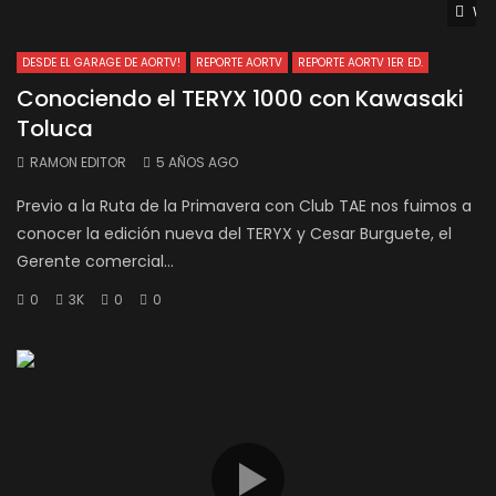
Wat
DESDE EL GARAGE DE AORTV!
REPORTE AORTV
REPORTE AORTV 1ER ED.
Conociendo el TERYX 1000 con Kawasaki
Toluca
RAMON EDITOR
5 AÑOS AGO
Previo a la Ruta de la Primavera con Club TAE nos fuimos a
conocer la edición nueva del TERYX y Cesar Burguete, el
Gerente comercial...
0
3K
0
0