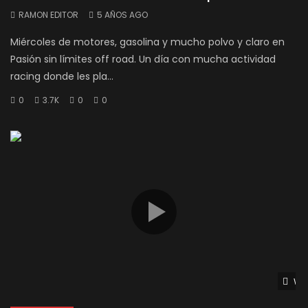
RAMON EDITOR
5 AÑOS AGO
Miércoles de motores, gasolina y mucho polvo y claro en
Pasión sin límites off road. Un día con mucha actividad
racing donde les pla...
0
3.7K
0
0
Wat