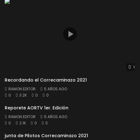
Wat
Recordando el Correcaminazo 2021
RAMON EDITOR
5 AÑOS AGO
0
3.2K
0
0
Reporete AORTV 1er. Edición
RAMON EDITOR
5 AÑOS AGO
0
2.1K
0
0
junta de Pilotos Correcaminazo 2021