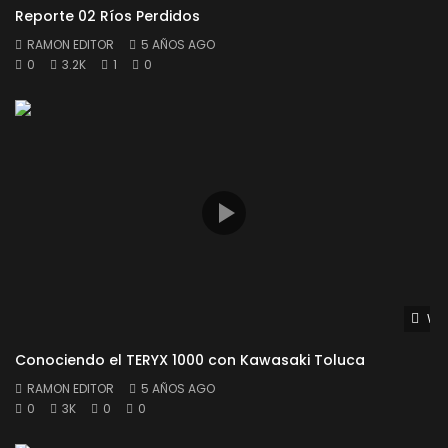
Reporte 02 Ríos Perdidos
RAMON EDITOR
5 AÑOS AGO
0
3.2K
1
0
Wat
Conociendo el TERYX 1000 con Kawasaki Toluca
RAMON EDITOR
5 AÑOS AGO
0
3K
0
0