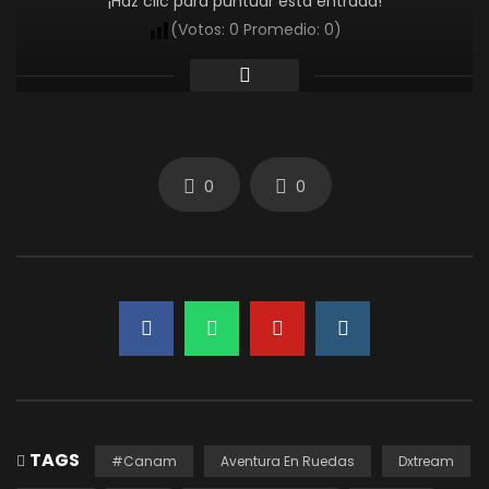
¡Haz clic para puntuar esta entrada!
(Votos:
0
Promedio:
0
)
0
0
TAGS
#Canam
Aventura En Ruedas
Dxtream