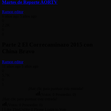
Martes de Reporte AORTV
Ramon editor
6 años ago
5 años ago
0
2.2K
0
0
Parte 2 El Correcaminazo 2015 con
China Bravo
Ramon editor
11 años ago
5 años ago
0
5.7K
0
1
¡Haz clic para puntuar esta entrada!
(Votos:
0
Promedio:
0
)
¡Haz clic para puntuar esta entrada!
(Votos:
0
Promedio:
0
)
I Like This
Unlike
0
Please Login to Vote