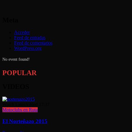
Meta
Acceder
Feed de entradas
Feed de comentarios
WordPress.org
No event found!
POPULAR
VIDEOS
Watch Later
Added
17:37
Motoclubs en Ruta
El Norteñazo 2015