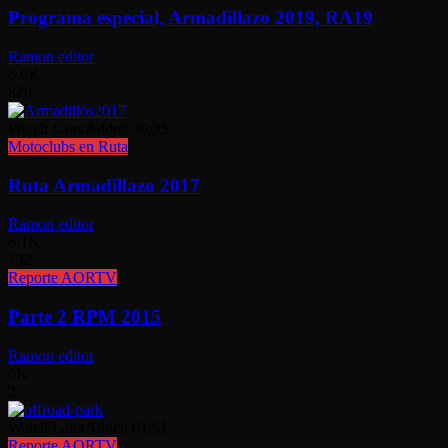
Programa especial, Armadillazo 2019, RA19
Ramon editor
6.6K
820
Watch Later
Added
30:35
Motoclubs en Ruta
Ruta Armadillazo 2017
Ramon editor
6.1K
732
Reporte AORTV
Parte 2 RPM 2015
Ramon editor
6K
2
Watch Later
Added
01:51
Reporte AORTV