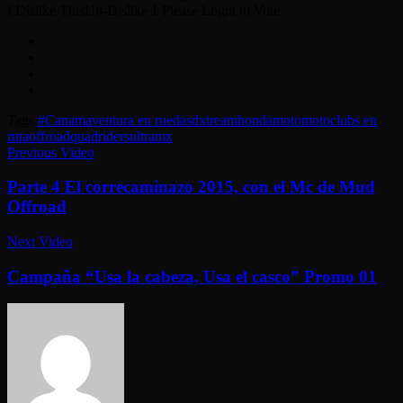
I Dislike This
Un-Dislike
1
Please Login to Vote
Tags
#Canam
aventura en ruedas
dxtream
honda
moto
motoclubs en
ruta
offroad
quadriders
ultramx
Previous Video
Parte 4 El correcaminazo 2015, con el Mc de Mud
Offroad
Next Video
Campaña “Usa la cabeza, Usa el casco” Promo 01