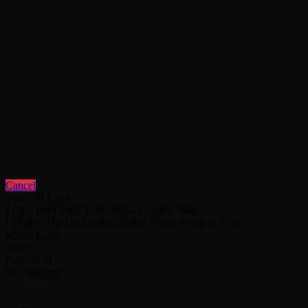
Cancel
Turn Off Light
I Like This
Unlike
Like
Please Login to Vote
I Dislike This
Un-Dislike
Dislike
Please Login to Vote
Watch Later
Share
Auto Next
0 Comments