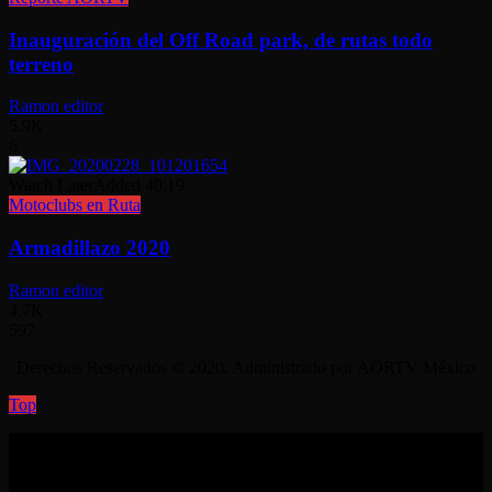
Inauguración del Off Road park, de rutas todo
terreno
Ramon editor
5.9K
6
Watch Later
Added
40:19
Motoclubs en Ruta
Armadillazo 2020
Ramon editor
4.7K
597
Derechos Reservados © 2020. Administrado por AORTV México
Top