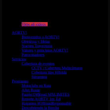
No videos yet!
Click on "Watch later" to put videos here
View all videos
AORTV!
Bienvenidos a AORTV!
Objetivos y Metas
Nuestra Trayectoria
Valores y principios AORTV!
Patrocinadores
Servicios
Cobertura de eventos
CCTV / Cobertura Multicámaras
Cobertura tipo Híbrida
Streaming
Programas
Motoclubs en Ruta
After Route
Pasión OffRoad SINLIMITES
Reporte AORTV 1er. Ed
Hagamos #OffroadResponsable
Descubriendo la Brecha