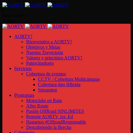
0
New Videos
Today
AORTV!
Bienvenidos a AORTV!
Objetivos y Metas
Nuestra Trayectoria
Valores y principios AORTV!
Patrocinadores
Servicios
Cobertura de eventos
CCTV / Cobertura Multicámaras
Cobertura tipo Híbrida
Streaming
Programas
Motoclubs en Ruta
After Route
Pasión OffRoad SINLIMITES
Reporte AORTV 1er. Ed
Hagamos #OffroadResponsable
Descubriendo la Brecha
Calendario