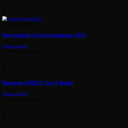
3K
0
0
Watch Later
Added
Recordando el Correcaminazo 2021
Ramon editor
5 años ago
5 años ago
0
3.2K
0
0
Reporete AORTV 1er. Edición
Ramon editor
5 años ago
5 años ago
0
2.1K
0
0