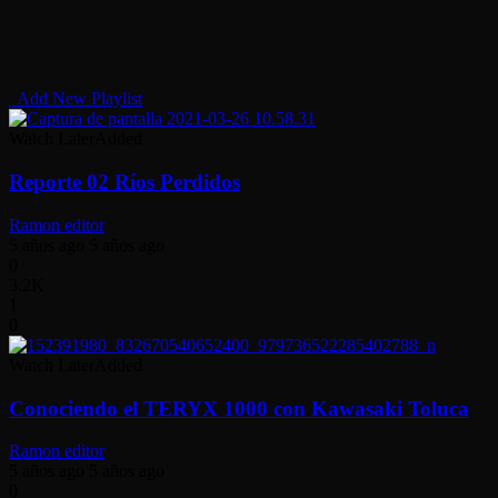
Add New Playlist
Watch Later
Added
Reporte 02 Ríos Perdidos
Ramon editor
5 años ago
5 años ago
0
3.2K
1
0
Watch Later
Added
Conociendo el TERYX 1000 con Kawasaki Toluca
Ramon editor
5 años ago
5 años ago
0