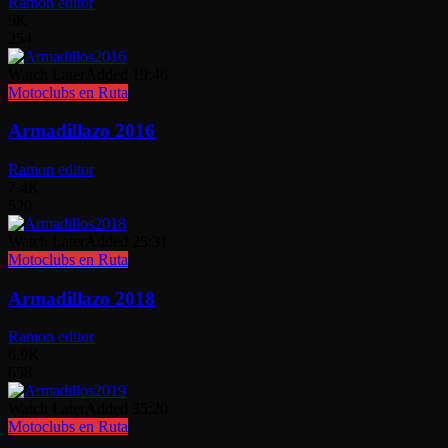
Ramon editor
9K
254
Watch Later
Added
19:46
Motoclubs en Ruta
Armadillazo 2016
Ramon editor
7.4K
520
Watch Later
Added
25:31
Motoclubs en Ruta
Armadillazo 2018
Ramon editor
6.9K
658
Watch Later
Added
35:20
Motoclubs en Ruta