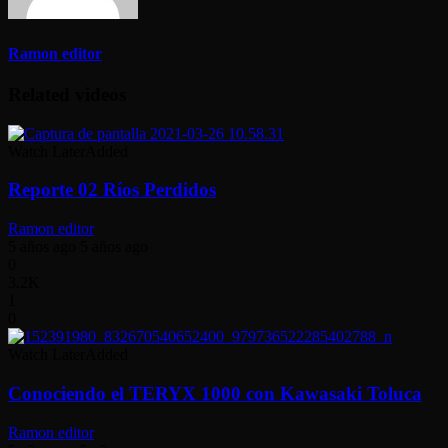
Ramon editor
Related videos
Watch Later
Added
Reporte 02 Ríos Perdidos
Ramon editor
5 años ago
5 años ago
0
3.2K
1
0
Watch Later
Added
Conociendo el TERYX 1000 con Kawasaki Toluca
Ramon editor