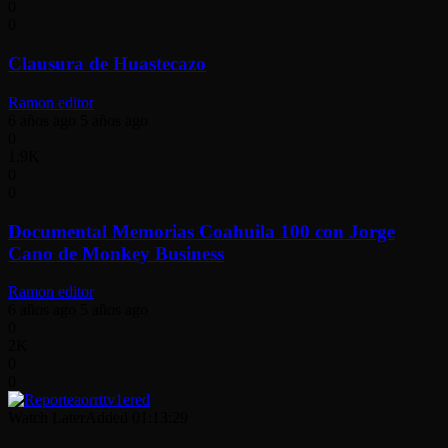
0
0
Clausura de Huastecazo
Ramon editor
6 años ago
5 años ago
0
1.9K
0
0
Documental Memorias Coahuila 100 con Jorge
Cano de Monkey Business
Ramon editor
6 años ago
5 años ago
0
2K
0
0
Watch Later
Added
01:13:29