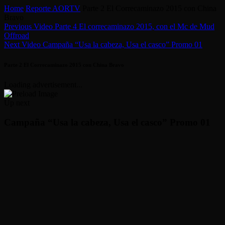
Home
Reporte AORTV
Parte 2 El Correcaminazo 2015 con China
Bravo
Previous Video
Parte 4 El correcaminazo 2015, con el Mc de Mud
Offroad
Next Video
Campaña “Usa la cabeza, Usa el casco” Promo 01
Parte 2 El Correcaminazo 2015 con China Bravo
Loading advertisement...
Up next
Campaña “Usa la cabeza, Usa el casco” Promo 01