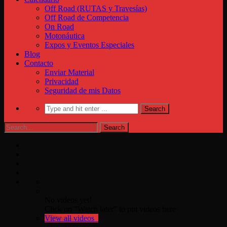
Off Road (RUTAS y Travesías)
Off Road de Competencia
On Road
Motonáutica
Expos y Eventos Especiales
Blog
Contacto
Enviar Material
Privacidad
Seguridad de mis Datos
No videos yet!
Click on "Watch later" to put videos here
View all videos