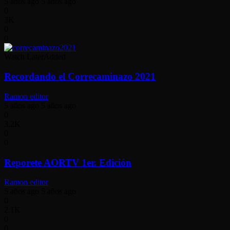
5 años ago
5 años ago
0
3K
0
0
Watch Later
Added
Recordando el Correcaminazo 2021
Ramon editor
5 años ago
5 años ago
0
3.2K
0
0
Reporete AORTV 1er. Edición
Ramon editor
5 años ago
5 años ago
0
2.1K
0
0