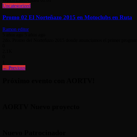
Watch Later
Added
01:01
Uncategorized
Promo 02 El Norteñazo 2015 en Motoclubs en Ruta
Ramon editor
5 años ago
5 años ago
2do. Promo del Norteñazo 2015 donde anunciamos el primer programa 
0
2.1K
0
1
←
Previous
Próximo evento con AORTV!
AORTV Nuevo proyecto
Nuevo Patrocinador