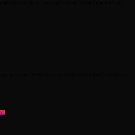
mites off road. Un día con mucha actividad racing donde les pla...
zada por los de OnWheels y el patrocinio de Go Riders, Agencia Ca...
Ed.