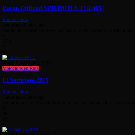
Pasión OffRoad SINLIMITES T1-Ep05
Ramon editor
5 años ago
5 años ago
Dando una revisión a os eventos que se están cerrando de este primer
0
3.7K
0
0
Watch Later
Added
17:37
Motoclubs en Ruta
El Norteñazo 2015
Ramon editor
5 años ago
5 años ago
1er. programa de Motoclubs en ruta, un ejercicio que duro casi 18 min
0
9K
254
1