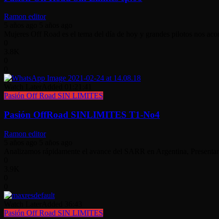
Ramon editor
5 años ago
5 años ago
Mujeres Off Road es el tema del día de hoy y grandes pilotos nos acom
0
3.8K
0
0
Watch Later
Added
01:21:41
Pasión Off Road SIN LIMITES
Pasión OffRoad SINLIMITES T1-No4
Ramon editor
5 años ago
5 años ago
Analizamos rápidamente el avance del SARR en Argentina, Presentamo
0
3.9K
0
0
Watch Later
Added
36:43
Pasión Off Road SIN LIMITES