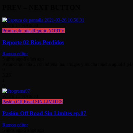
PREV – NEXT BUTTON
Watch Later
Added
Promos de rutas
Reporte AORTV
Reporte 02 Ríos Perdidos
Ramon editor
5 años ago
5 años ago
Arrancamos día 2 con adrenalina, amigos y mucha mucha agua!!! ¡Haz c
0
3.2K
1
0
Watch Later
Added
Pasión Off Road SIN LIMITES
Pasión Off Road Sin Limites ep.07
Ramon editor
5 años ago
5 años ago