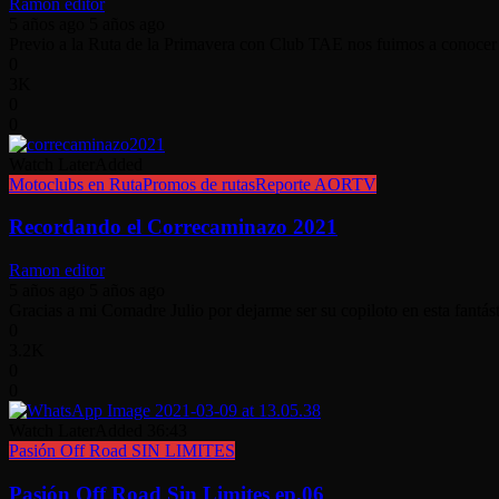
Ramon editor
5 años ago
5 años ago
Previo a la Ruta de la Primavera con Club TAE nos fuimos a conocer
0
3K
0
0
Watch Later
Added
Motoclubs en Ruta
Promos de rutas
Reporte AORTV
Recordando el Correcaminazo 2021
Ramon editor
5 años ago
5 años ago
Gracias a mi Comadre Julio por dejarme ser su copiloto en esta fantás
0
3.2K
0
0
Watch Later
Added
36:43
Pasión Off Road SIN LIMITES
Pasión Off Road Sin Limites ep.06