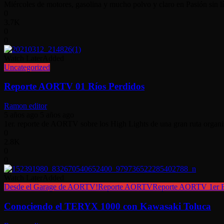
Miércoles de motores, gasolina y mucho polvo y claro en Pasión sin lí
0
3.7K
0
0
Watch Later
Added
Uncategorized
Reporte AORTV 01 Ríos Perdidos
Ramon editor
5 años ago
5 años ago
1er. reporte de AORTV sobre los High Lights de una gran ruta organi
0
2.8K
0
0
Watch Later
Added
Desde el Garage de AORTV!
Reporte AORTV
Reporte AORTV 1er 
Conociendo el TERYX 1000 con Kawasaki Toluca