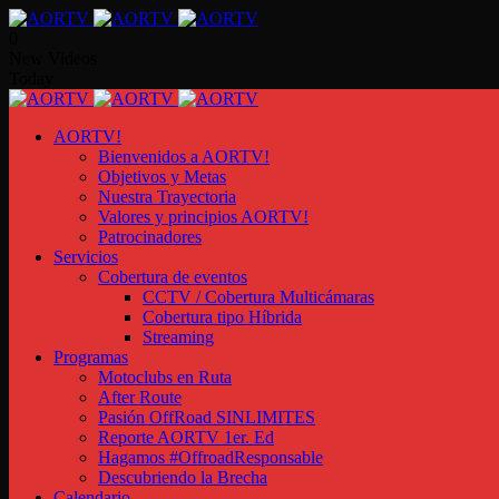
0
New Videos
Today
AORTV!
Bienvenidos a AORTV!
Objetivos y Metas
Nuestra Trayectoria
Valores y principios AORTV!
Patrocinadores
Servicios
Cobertura de eventos
CCTV / Cobertura Multicámaras
Cobertura tipo Híbrida
Streaming
Programas
Motoclubs en Ruta
After Route
Pasión OffRoad SINLIMITES
Reporte AORTV 1er. Ed
Hagamos #OffroadResponsable
Descubriendo la Brecha
Calendario