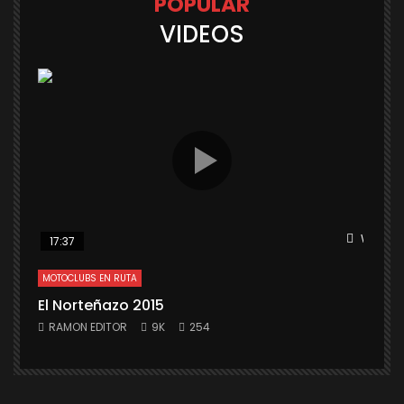
POPULAR
VIDEOS
Watch L
17:37
MOTOCLUBS EN RUTA
El Norteñazo 2015
RAMON EDITOR
9K
254