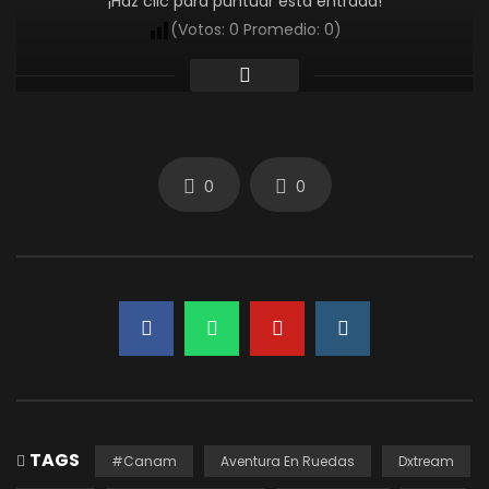
¡Haz clic para puntuar esta entrada!
(Votos:
0
Promedio:
0
)
0
0
TAGS
#Canam
Aventura En Ruedas
Dxtream