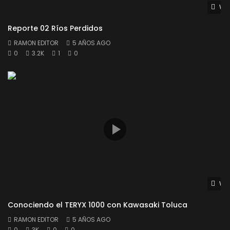
Wat
Reporte 02 Ríos Perdidos
RAMON EDITOR
5 AÑOS AGO
0
3.2K
1
0
Wat
Conociendo el TERYX 1000 con Kawasaki Toluca
RAMON EDITOR
5 AÑOS AGO
0
3K
0
0