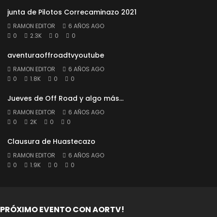
junta de Pilotos Correcaminazo 2021
RAMON EDITOR
6 AÑOS AGO
0
2.3K
0
0
aventuraoffroadtvyoutube
RAMON EDITOR
6 AÑOS AGO
0
1.8K
0
0
Jueves de Off Road y algo más…
RAMON EDITOR
6 AÑOS AGO
0
2K
0
0
Clausura de Huastecazo
RAMON EDITOR
6 AÑOS AGO
0
1.9K
0
0
PRÓXIMO EVENTO CON AORTV!