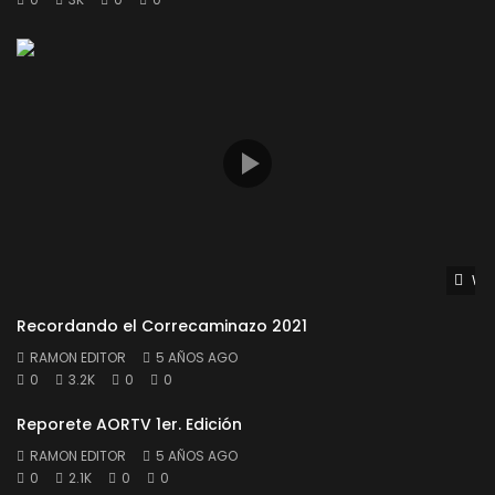
Wat
Recordando el Correcaminazo 2021
RAMON EDITOR
5 AÑOS AGO
0
3.2K
0
0
Reporete AORTV 1er. Edición
RAMON EDITOR
5 AÑOS AGO
0
2.1K
0
0